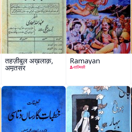
तहज़ीबुल अख़लाक़,
Ramayan
अमृतसर
वाल्मिकी