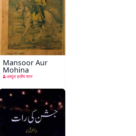
Mansoor Aur
Mohina
अब्दुल हलीम शरर