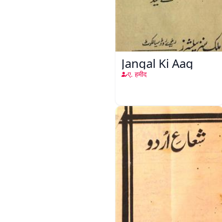
Jangal Ki Aag
ए. हमीद