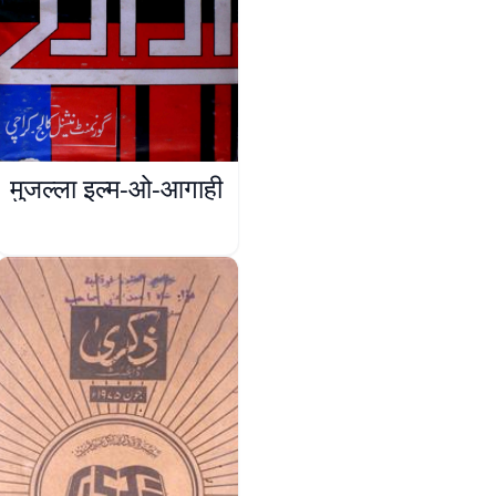
मुजल्ला इल्म-ओ-आगाही