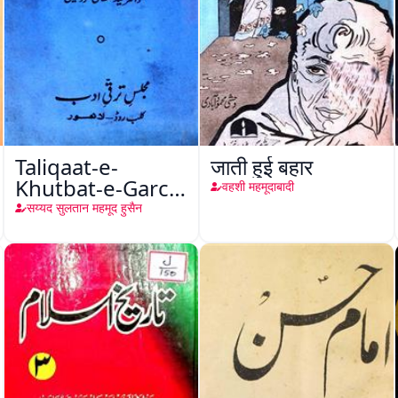
Taliqaat-e-
जाती हुई बहार
Khutbat-e-Garcin
वहशी महमूदाबादी
de Tassy
सय्यद सुलतान महमूद हुसैन