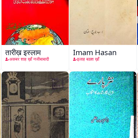
तारीख़ इस्लाम
Imam Hasan
अकबर शाह ख़ाँ नजीबाबादी
इलाह बख़्श ख़ाँ