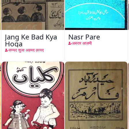
Jang Ke Bad Kya
Nasr Pare
Hoga
अबरार आज़मी
सय्यद शुजा अहमद क़ायद