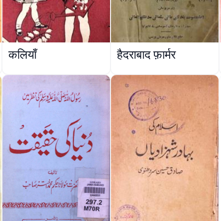
कलियाँ
हैदराबाद फ़ार्मर