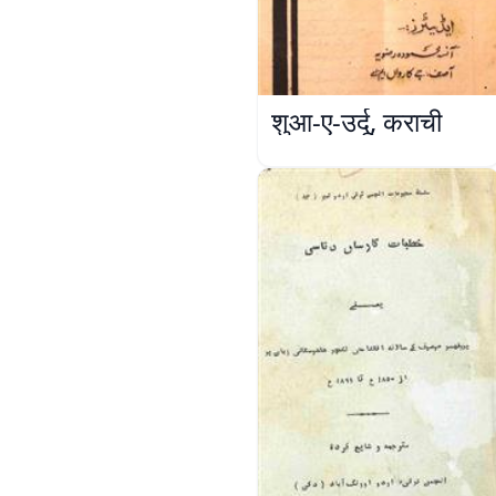
शुआ-ए-उर्दू, कराची