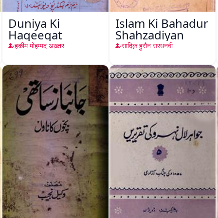
Duniya Ki
Islam Ki Bahadur
Haqeeqat
Shahzadiyan
हकीम मोहम्मद अख़्तर
सादिक़ हुसैन सरधनवी