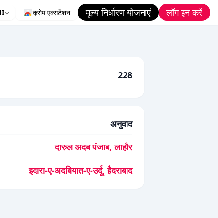
मूल्य निर्धारण योजनाएं
लॉग इन करें
HI
क्रोम एक्सटेंशन
228
अनुवाद
दारुल अदब पंजाब, लाहौर
इदारा-ए-अदबियात-ए-उर्दू, हैदराबाद