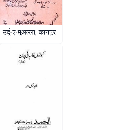
उर्दू-ए-मुअल्ला, कानपुर