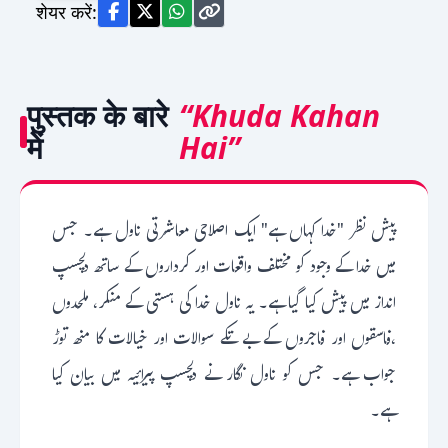
शेयर करें:
पुस्तक के बारे
“Khuda Kahan
में
Hai”
پیش نظر "خدا کہاں ہے" ایک اصلاحی معاشرتی ناول ہے۔ جس
میں خدا کے وجود کو مختلف واقعات اور کرداروں کے ساتھ دلچسپ
انداز میں پیش کیا گیا ہے۔ یہ ناول خدا کی ہستی کے منکر، ملحدوں
،فاسقوں اور فاجروں کے بے تکے سوالات اور خیالات کا منھ توڑ
جواب ہے۔ جس کو ناول نگار نے دلچسپ پیرائیہ میں بیان کیا
ہے۔