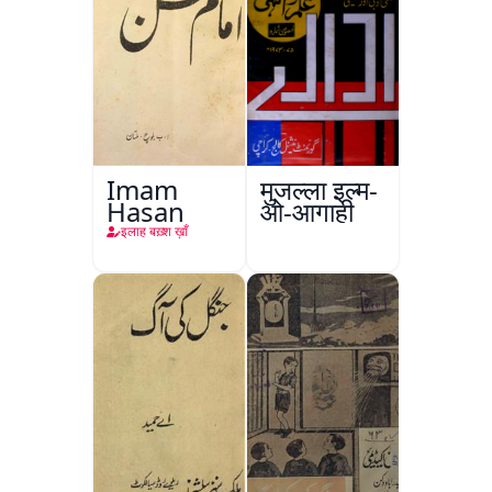
Imam
मुजल्ला इल्म-
Hasan
ओ-आगाही
इलाह बख़्श ख़ाँ