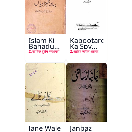
Islam Ki
Kabootaron
Bahadur
Ka Spy
Shahzadiyan
Plan
सादिक़ हुसैन सरधनवी
शाहिद जमील अहमद
Jane Wale
Janbaz