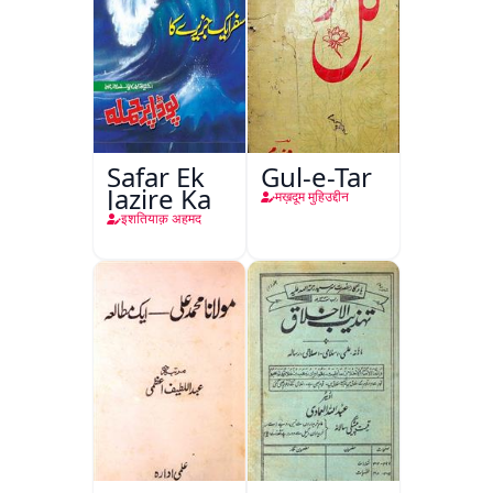
Safar Ek
Gul-e-Tar
Jazire Ka
मख़दूम मुहिउद्दीन
इशतियाक़ अहमद