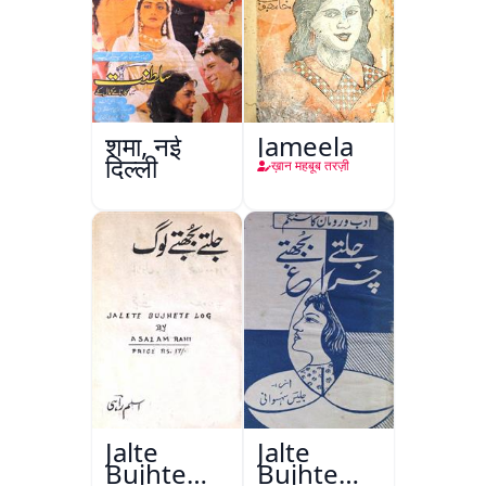
शमा, नई
Jameela
दिल्ली
ख़ान महबूब तरज़ी
Jalte
Jalte
Bujhte
Bujhte