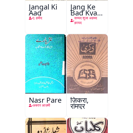
Jangal Ki
Jang Ke
Aag
Bad Kya
Hoga
ए. हमीद
सय्यद शुजा अहमद
क़ायद
Nasr Pare
ज़िकरा,
रामपुर
अबरार आज़मी