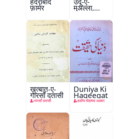
हैदराबाद
उर्दू-ए-
फ़ार्मर
मुअल्ला,
कानपुर
ख़ुत्बात-ए-
Duniya Ki
गारसाँ दतासी
Haqeeqat
गारसाँ दतासी
हकीम मोहम्मद अख़्तर