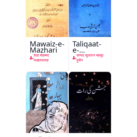
Mawaiz-e-
Taliqaat-
Mazhari
e-
Khutbat-
शाह मोहम्मद
सय्यद सुलतान महमूद
e-Garcin
मज़हरुल्लाह
हुसैन
de Tassy