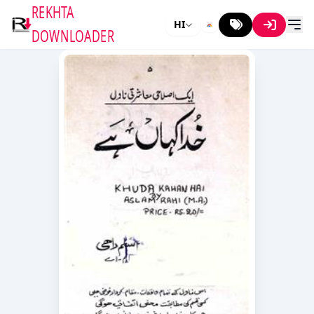
REKHTA
HI
DOWNLOADER