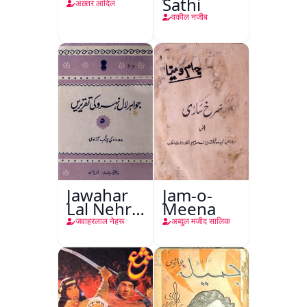
Sathi
अख़्तर आदिल
वकील नजीब
Jawahar
Jam-o-
Lal Nehru
Meena
Ki
जवाहरलाल नेहरू
अब्दुल मजीद सालिक
Taqreeren
(Jang-e-
Azadi)