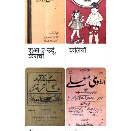
शुआ-ए-उर्दू,
कलियाँ
कराची