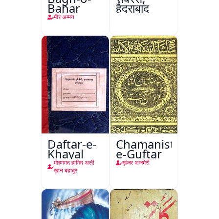
Bahar
हैदराबाद
मीर अम्मन
Daftar-e-
Chamanistan-
Khayal
e-Guftar
मोहममद हामिद अली
ख़ंजर अजमेरी
ख़ान बहादुर