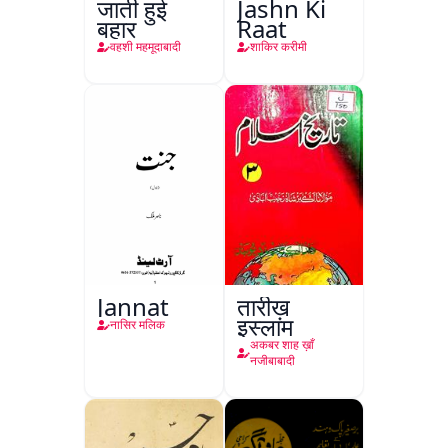
जाती हुई
Jashn Ki
बहार
Raat
वहशी महमूदाबादी
शाकिर करीमी
Jannat
तारीख़
इस्लाम
नासिर मलिक
अकबर शाह ख़ाँ
नजीबाबादी