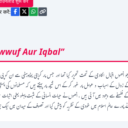
ाउनलोड शुरू करें
र करें:
awwuf Aur Iqbal”
 جو انھوں اقبال اکادمی کے تحت تحریر کیا تھا اور جس پر کراچی یونیورسٹی سے ان ک
ں کے زوال کے اسباب و عوامل پر غور کر کے اس نتیجہ پر پہنتے ہیں کہ مسلمانوں کی 
کے فلسفے سے وجود میں آئی ہیں ، انھوں نے حیات انسانی کے مثبت پہلو یعنی اثبات 
 پورے عالم اسلام میں خودی کے نظریہ کو پیش کیا اور تصوف کے میدان میں ایک نیا