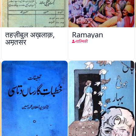
तहज़ीबुल अख़लाक़,
Ramayan
अमृतसर
वाल्मिकी