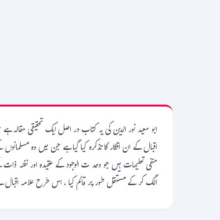
ابو سعید نور الدین کی یہ کتاب در اصل ایک تحقیقی مقالہ ہے
اقبال کے ان افکار کا تذکرہ کیا گیا ہے جن میں وہ مسلمانو
منفی تعلیمات ہیں جو وحد ت الوجود کے عقیدہ اور نفئہ ذات 
الگ کر کے مستقل طور پر قائم کیا ، اس طرح علامہ اقبال نے