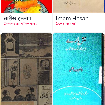
तारीख़ इस्लाम
Imam Hasan
अकबर शाह ख़ाँ नजीबाबादी
इलाह बख़्श ख़ाँ