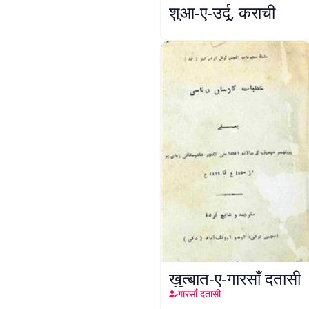
शुआ-ए-उर्दू, कराची
ख़ुत्बात-ए-गारसाँ दतासी
गारसाँ दतासी