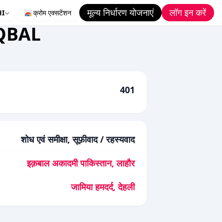
मूल्य निर्धारण योजनाएं
लॉग इन करें
HI
क्रोम एक्सटेंशन
QBAL
401
शोध एवं समीक्षा, सूफ़ीवाद / रहस्यवाद
इक़बाल अकादमी पाकिस्तान, लाहौर
जामिया हमदर्द, देहली