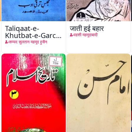
Taliqaat-e-
जाती हुई बहार
Khutbat-e-Garcin
वहशी महमूदाबादी
de Tassy
सय्यद सुलतान महमूद हुसैन