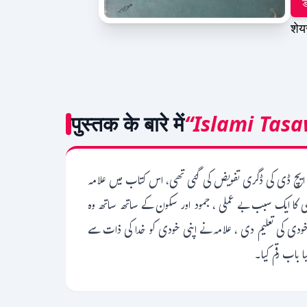
ड
शेय
पुस्तक के बारे में
“Islami Tas
و پی ایچ ڈی کی ڈگری تفویض کی گئی تھی، اس کتاب میں علامہ
پستی کا ایک سبب بے عملی ، جمود اور سکون کے ساتھ ساتھ وہ
خودی کی تعلیم دی ، علامہ نے اپنی خودی کو خدا کی ذات سے
 باب رقم کیا۔