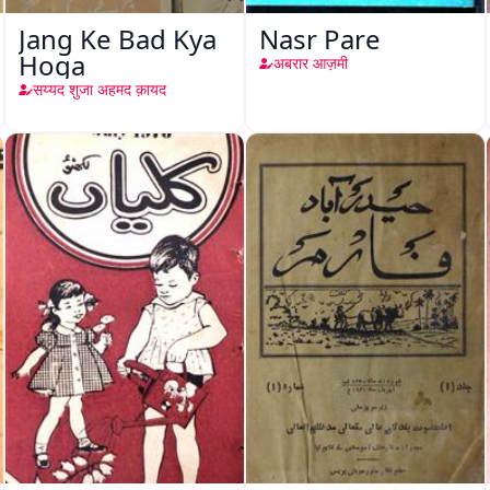
Jang Ke Bad Kya
Nasr Pare
Hoga
अबरार आज़मी
सय्यद शुजा अहमद क़ायद