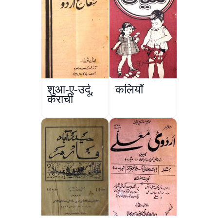
शुआ-ए-उर्दू,
कलियाँ
कराची