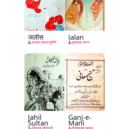
जलीस
Jalan
अनवार कमाल हुसैनी
कुशवाहा कान्त
Jahil
Ganj-e-
Sultan
Mani
इलियास सीतापुरी
तिलोकचंद महरूम