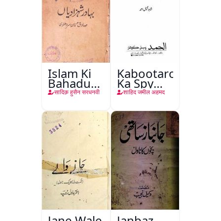
Islam Ki
Kabootaron
Bahadur
Ka Spy
Shahzadiyan
Plan
सादिक़ हुसैन सरधनवी
शाहिद जमील अहमद
Jane Wale
Janbaz