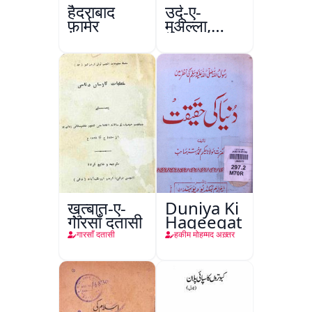
हैदराबाद
उर्दू-ए-
फ़ार्मर
मुअल्ला,
कानपुर
ख़ुत्बात-ए-
Duniya Ki
गारसाँ दतासी
Haqeeqat
गारसाँ दतासी
हकीम मोहम्मद अख़्तर