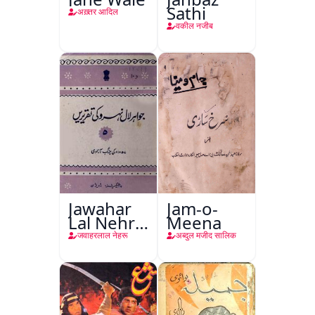
Sathi
अख़्तर आदिल
वकील नजीब
Jawahar
Jam-o-
Lal Nehru
Meena
Ki
जवाहरलाल नेहरू
अब्दुल मजीद सालिक
Taqreeren
(Jang-e-
Azadi)