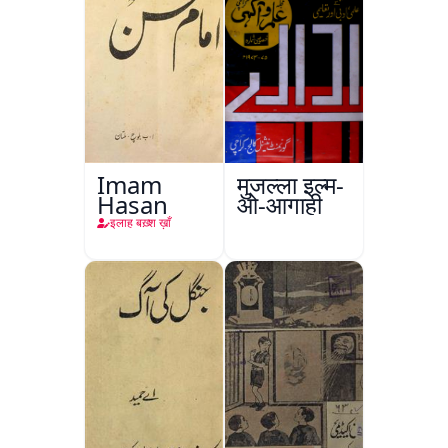
Imam
मुजल्ला इल्म-
Hasan
ओ-आगाही
इलाह बख़्श ख़ाँ