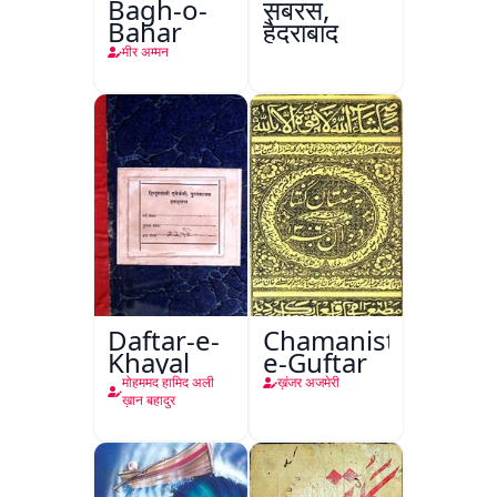
Bagh-o-
सबरस,
Bahar
हैदराबाद
मीर अम्मन
Daftar-e-
Chamanistan-
Khayal
e-Guftar
मोहममद हामिद अली
ख़ंजर अजमेरी
ख़ान बहादुर