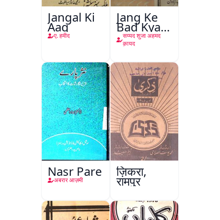
Jangal Ki
Jang Ke
Aag
Bad Kya
Hoga
ए. हमीद
सय्यद शुजा अहमद
क़ायद
Nasr Pare
ज़िकरा,
रामपुर
अबरार आज़मी