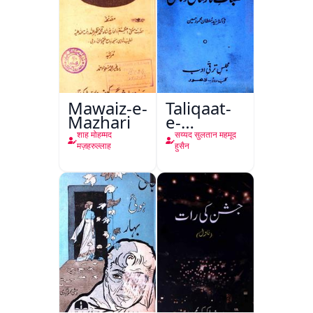
Mawaiz-e-
Taliqaat-
Mazhari
e-
Khutbat-
शाह मोहम्मद
सय्यद सुलतान महमूद
e-Garcin
मज़हरुल्लाह
हुसैन
de Tassy