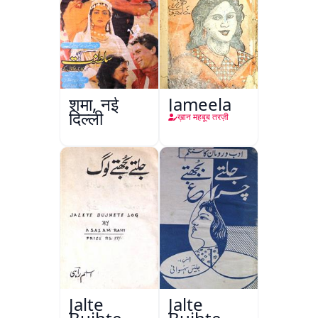
शमा, नई
Jameela
दिल्ली
ख़ान महबूब तरज़ी
Jalte
Jalte