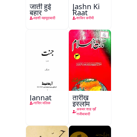
जाती हुई
Jashn Ki
बहार
Raat
वहशी महमूदाबादी
शाकिर करीमी
Jannat
तारीख़
इस्लाम
नासिर मलिक
अकबर शाह ख़ाँ
नजीबाबादी