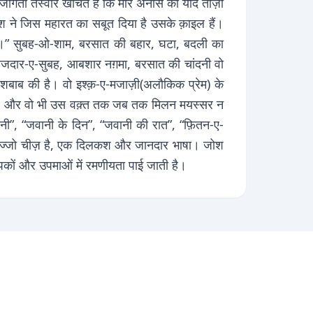
ागती तस्वीरें खींचते हैं कि मीर अनीस की याद ताज़ा
ोश ने जिस महारत का सबूत दिया है उसके क़ाइल हैं।
 मिलेगी।” सुबह-ओ-शाम, बरसात की बहार, घटा, बदली का
, ताजदार-ए-सुबह, आबशार नग़मा, बरसात की चांदनी वो
ए-शबाब की है। वो इश्क़-ए-मजाज़ी(अलौकिक प्रेम) के
पसंद है और वो भी उस वक़्त तक जब तक मिलन मयस्सर न
जवानी”, “जवानी के दिन”, “जवानी की रात”, “फ़ितन-ए-
तवज्जो चीज़ है, एक दिलकश और जानदार भाषा। जोश
रूपकों और उपमाओं में रमणीयता पाई जाती है।