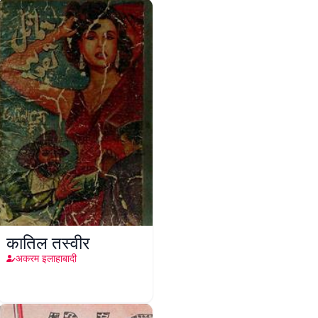
कातिल तस्वीर
अकरम इलाहाबादी