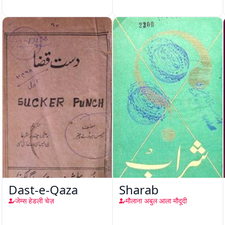
Dast-e-Qaza
Sharab
जेम्स हेडली चेज़
मौलाना अबुल आला मौदूदी