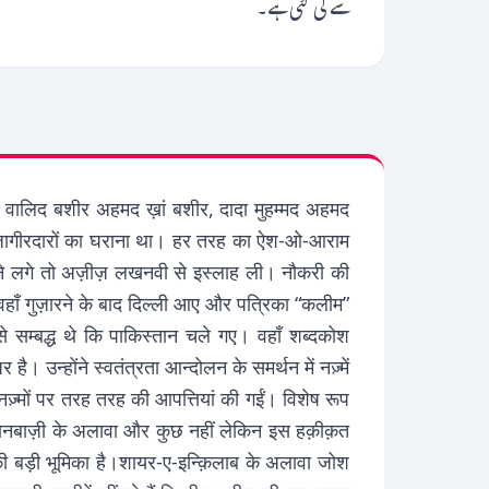
سے لی گئی ہے۔
के वालिद बशीर अहमद ख़ां बशीर, दादा मुहम्मद अहमद
ा जागीरदारों का घराना था। हर तरह का ऐश-ओ-आराम
े लगे तो अज़ीज़ लखनवी से इस्लाह ली। नौकरी की
हाँ गुज़ारने के बाद दिल्ली आए और पत्रिका “कलीम”
 सम्बद्ध थे कि पाकिस्तान चले गए। वहाँ शब्दकोश
। उन्होंने स्वतंत्रता आन्दोलन के समर्थन में नज़्में
ी नज़्मों पर तरह तरह की आपत्तियां की गईं। विशेष रूप
 बयानबाज़ी के अलावा और कुछ नहीं लेकिन इस हक़ीक़त
ं की बड़ी भूमिका है।शायर-ए-इन्क़िलाब के अलावा जोश