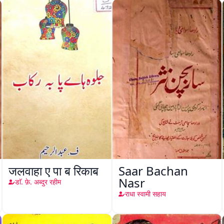
जलवाहा ए पा ब रिकाब
Saar Bachan
Nasr
डाॅ. फ़े. अब्दुर रहीम
राधा स्वामी सहाय