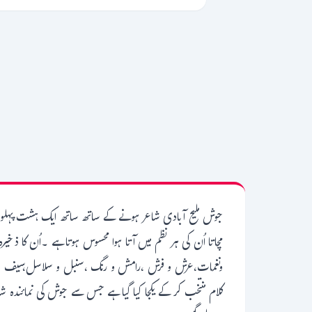
جوش ملیح آبادی شاعر ہونے کے ساتھ ساتھ ایک ہشت پہلو شخ
مچاتا اُن کی ہر نظم میں آتا ہوا محسوس ہوتا ہے ۔اُن کا ذ
ونغمات،عرش و فرش ،رامش و رنگ ،سنبل و سلاسل،سیف و سبو،
کلام منتخب کر کے یکجا کیا گیا ہے جس سے جوش کی نمائندہ ش