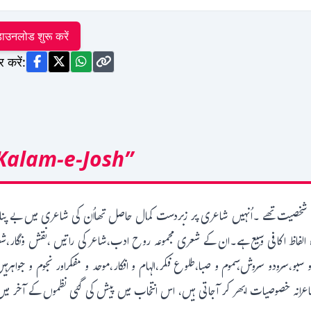
ाउनलोड शुरू करें
र करें:
Kalam-e-Josh”
صیت تھے ۔اُنہیں شاعری پر زبردست کمال حاصل تھااُن کی شاعری میں بے پناہ روان
خیرہ الفاظ اکافی وسیع ہے۔ان کے شعری مجموعہ روح ادب،شاعر کی راتیں ،نقش ونگار
سرودو سروش،سموم و صبا،طلوع فکر،الہام و افکار،موحد و مفکراور نجوم و جواہرہ
اعرانہ خصوصیات ابھر کر آجاتی ہیں، اس انتخاب میں پیش کی گئی نظموں کے آخر میں