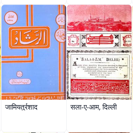
जामियतुर्रशाद
सला-ए-आम, दिल्ली