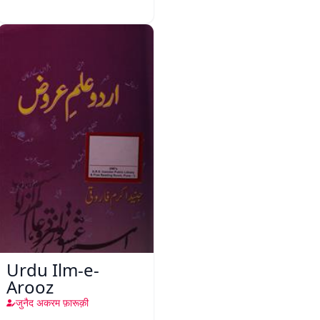
Urdu Ilm-e-
Arooz
जुनैद अकरम फ़ारूक़ी