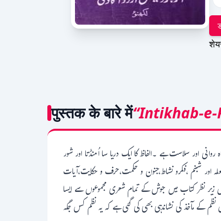
ड
शेय
पुस्तक के बारे में
“Intikhab-e-
ی اور سلاست ہے ۔الفاظ کا ایک دریا سا اُمنڈتا اور شور
،شعلہ اور شبنم ،فکرو نشاط،جنون و حکمت،حرف و حکایت،آیات
یں زیر نظر کتاب میں جوش کے تمام شعری مجموعوں سے ایسا
 نظم کے مآخذ کی نشاندہی بھی کی گئی ہے کہ یہ نظم کس جگہ