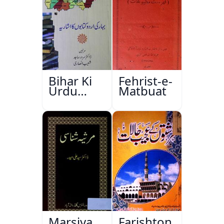
Bihar Ki
Fehrist-e-
Urdu
Matbuat
Kitabon
Ka
Ishariya
Marsiya
Farishton