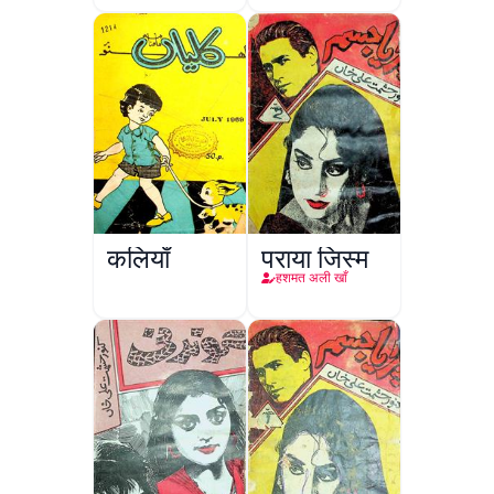
कलियाँ
पराया जिस्म
हशमत अली खाँ