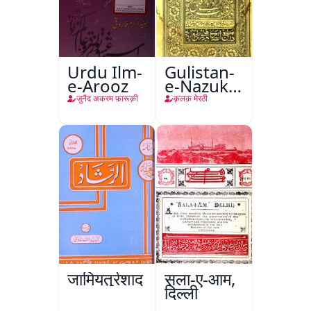
Urdu Ilm-
Gulistan-
e-Arooz
e-Nazuk
Khayal
जुनैद अकरम फ़ारूक़ी
क़लक़ मेरठी
जामियतुर्रशाद
सला-ए-आम,
दिल्ली