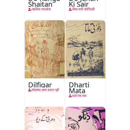
Shaitan
Ki Sair
चार्लिस गारलोस
मिस मारी कोरिल्ली
Dilfigar
Dharti
Mata
मोहम्मद उमर हयात ख़ाँ
पर्ल एस बक