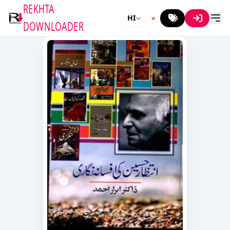
REKHTA
HI
DOWNLOADER