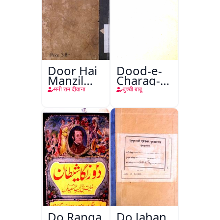
Door Hai
Dood-e-
Manzil
Charag-e-
Teri
Mahfil
मनी राम दीवाना
बुच्ची बाबू
Do Ranga
Do Jahan