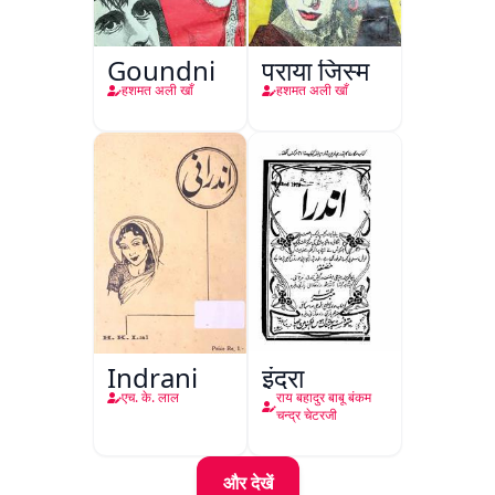
Goundni
पराया जिस्म
हशमत अली खाँ
हशमत अली खाँ
Indrani
इंद्रा
एच. के. लाल
राय बहादुर बाबू बंकम
चन्द्र चेटरजी
और देखें