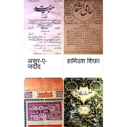
अस्र-ए-
हामिउश शिफ़ा
जदीद