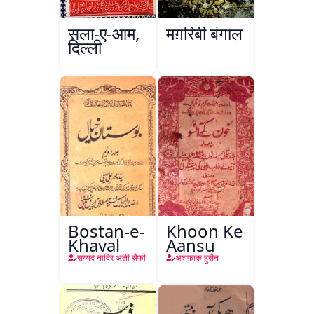
सला-ए-आम,
मग़रिबी बंगाल
दिल्ली
Bostan-e-
Khoon Ke
Khayal
Aansu
सय्यद नादिर अली सैफ़ी
अशफ़ाक़ हुसैन