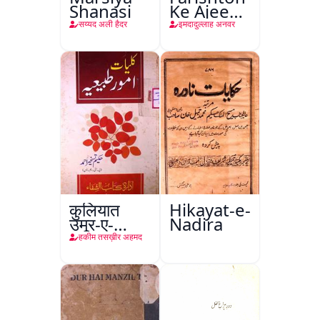
Shanasi
Ke Ajeeb
Halat
सय्यद अली हैदर
इमदादुल्लाह अनवर
कुलियात
Hikayat-e-
उमूर-ए-
Nadira
तबीइया
हकीम तसख़ीर अहमद