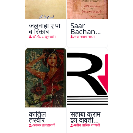
जलवाहा ए पा
Saar
ब रिकाब
Bachan
Nasr
डाॅ. फ़े. अब्दुर रहीम
राधा स्वामी सहाय
कातिल
सहाबा कराम
तस्वीर
का दावती
किरदार
अकरम इलाहाबादी
मतीन तारिक़ बाग़पती