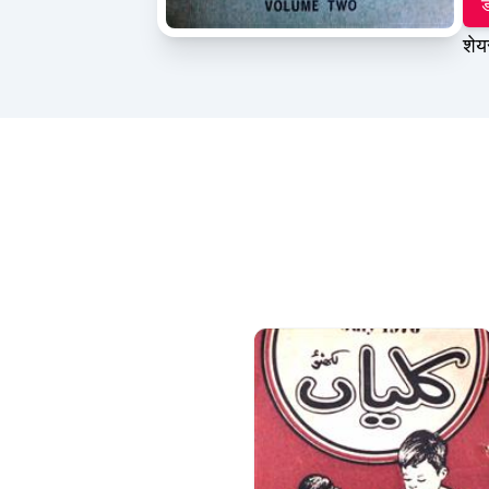
ड
शेय