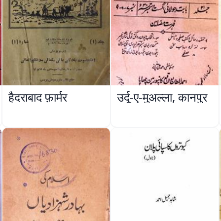
हैदराबाद फ़ार्मर
उर्दू-ए-मुअल्ला, कानपुर