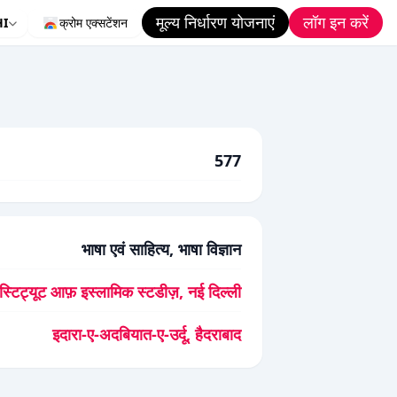
मूल्य निर्धारण योजनाएं
लॉग इन करें
HI
क्रोम एक्सटेंशन
577
भाषा एवं साहित्य, भाषा विज्ञान
ंस्टिट्यूट आफ़ इस्लामिक स्टडीज़, नई दिल्ली
इदारा-ए-अदबियात-ए-उर्दू, हैदराबाद