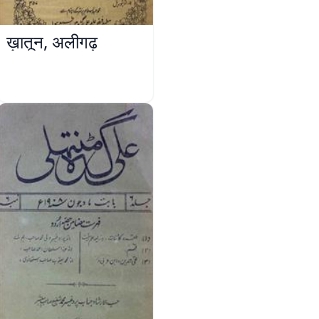
ख़ातून, अलीगढ़