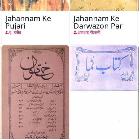
Jahannam Ke
Jahannam Ke
Pujari
Darwazon Par
ए. हमीद
असअद गीलानी