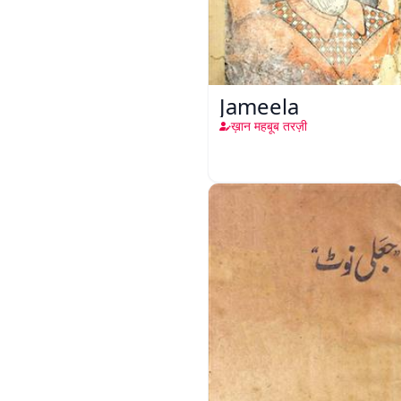
Jameela
ख़ान महबूब तरज़ी