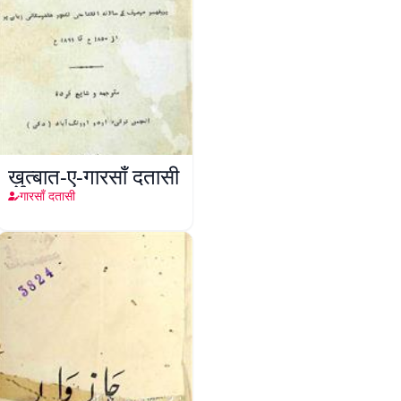
ख़ुत्बात-ए-गारसाँ दतासी
गारसाँ दतासी