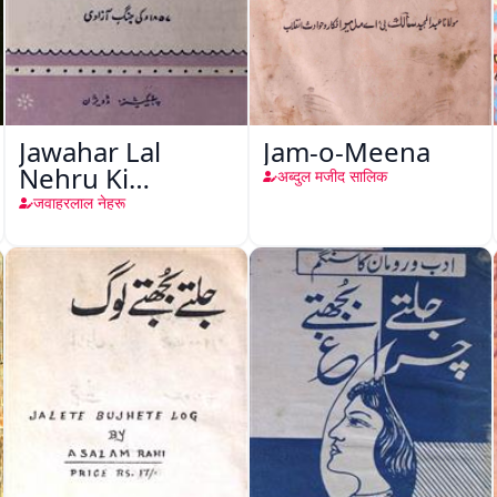
Jawahar Lal
Jam-o-Meena
Nehru Ki
अब्दुल मजीद सालिक
Taqreeren (Jang-
जवाहरलाल नेहरू
e-Azadi)