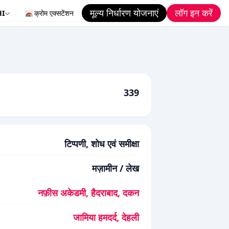
मूल्य निर्धारण योजनाएं
लॉग इन करें
HI
क्रोम एक्सटेंशन
339
टिप्पणी, शोध एवं समीक्षा
मज़ामीन / लेख
नफ़ीस अकेडमी, हैदराबाद, दकन
जामिया हमदर्द, देहली