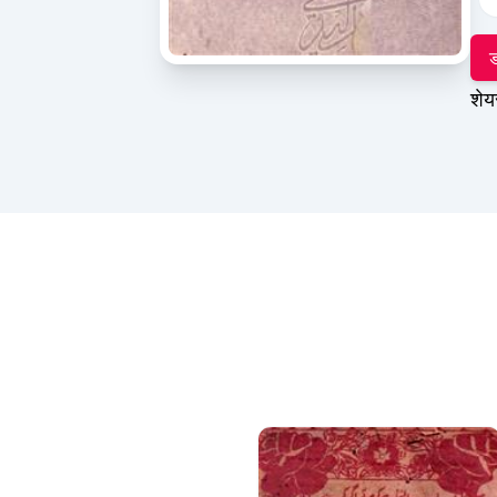
ड
शेय