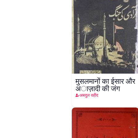
मुसलमानों का ईसार और
अाज़ादी की जंग
अबदुल वहीद