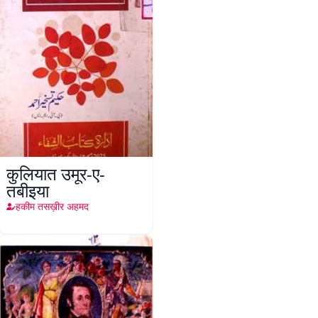
कुलियात उमूर-ए-
तबीइया
हकीम तसख़ीर अहमद