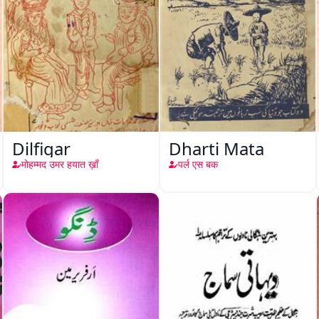
Dilfigar
Dharti Mata
मोहम्मद उमर हयात ख़ाँ
पर्ल एस बक