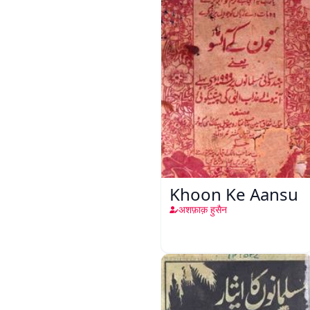
Khoon Ke Aansu
अशफ़ाक़ हुसैन