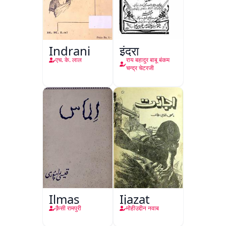
Indrani
इंद्रा
एच. के. लाल
राय बहादुर बाबू बंकम
चन्द्र चेटरजी
Ilmas
Ijazat
क़ैसी रामपुरी
मोहीउद्दीन नवाब