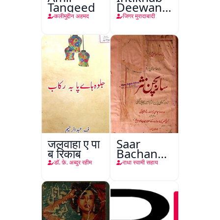
Tanqeed
Deewan-
e-Jigar
कलीमुद्दीन अहमद
जिगर मुरादाबादी
जलवाहा ए पा
Saar
ब रिकाब
Bachan
Nasr
डाॅ. फ़े. अब्दुर रहीम
राधा स्वामी सहाय