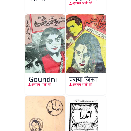
हशमत अली खाँ
Goundni
पराया जिस्म
हशमत अली खाँ
हशमत अली खाँ