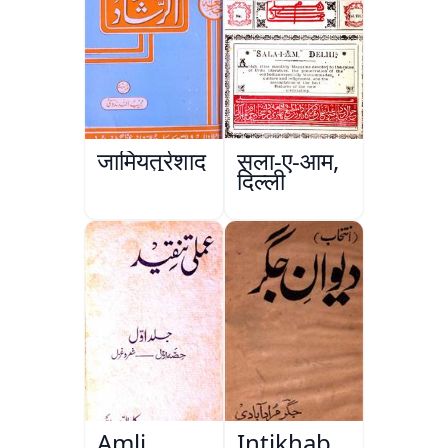
जामियतुर्रशाद
सला-ए-आम,
दिल्ली
Amli
Intikhab