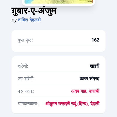
ग़ुबार-ए-अंजुम
by
ताबिश देहलवी
कुल पृष्ठ:
162
श्रेणी:
शाइरी
उप-श्रेणी:
काव्य संग्रह
प्रकाशक:
अदब गाह, कराची
योगदानकर्ता:
अंजुमन तरक़्क़ी उर्दू (हिन्द), देहली