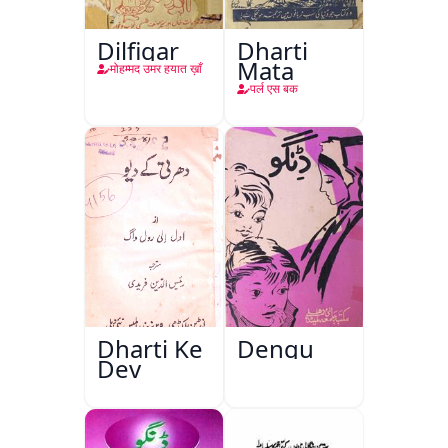
Dilfigar
Dharti
Mata
मोहम्मद उमर हयात ख़ाँ
पर्ल एस बक
Dharti Ke
Dengu
Dev