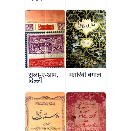
सला-ए-आम,
मग़रिबी बंगाल
दिल्ली