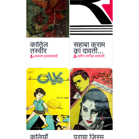
कातिल
सहाबा कराम
तस्वीर
का दावती
किरदार
अकरम इलाहाबादी
मतीन तारिक़ बाग़पती
कलियाँ
पराया जिस्म