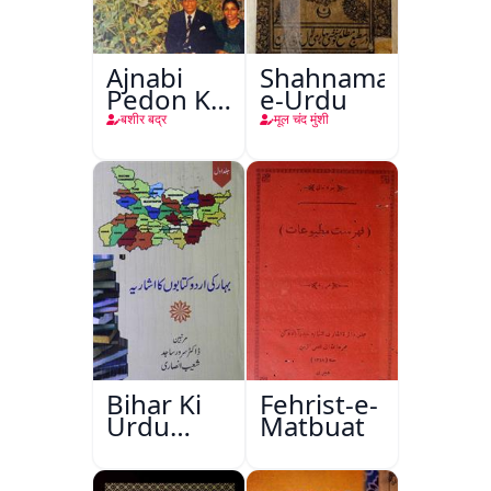
Ajnabi
Shahnama-
Pedon Ke
e-Urdu
Saye
बशीर बद्र
मूल चंद मुंशी
Bihar Ki
Fehrist-e-
Urdu
Matbuat
Kitabon
Ka