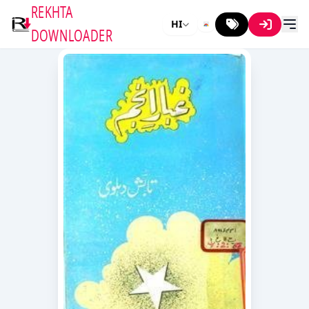
REKHTA
HI
DOWNLOADER