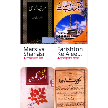
Ishariya
Marsiya
Farishton
Shanasi
Ke Ajeeb
Halat
सय्यद अली हैदर
इमदादुल्लाह अनवर