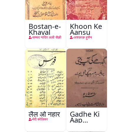
Bostan-e-
Khoon Ke
Khayal
Aansu
सय्यद नादिर अली सैफ़ी
अशफ़ाक़ हुसैन
लैल ओ नहार
Gadhe Ki
Aap
मेरी कोलियर
Beetee