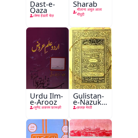
Dast-e-
Sharab
Qaza
मौलाना अबुल आला
मौदूदी
जेम्स हेडली चेज़
Urdu Ilm-
Gulistan-
e-Arooz
e-Nazuk
Khayal
जुनैद अकरम फ़ारूक़ी
क़लक़ मेरठी