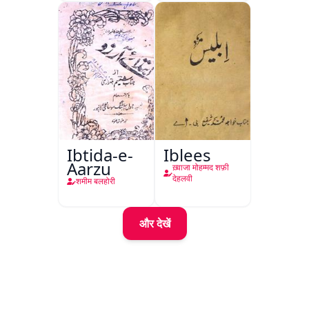
Ibtida-e-
Iblees
Aarzu
ख़्वाजा मोहम्मद शफ़ी
देहलवी
शमीम बलहोरी
और देखें