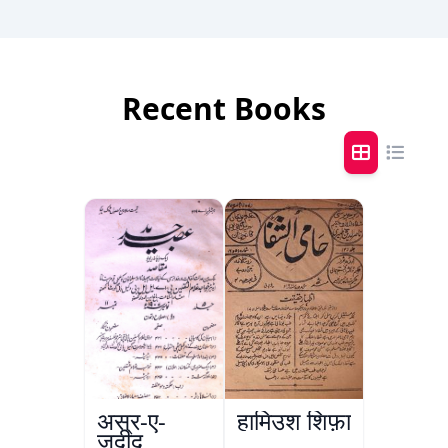
Recent Books
अस्र-ए-
हामिउश शिफ़ा
जदीद