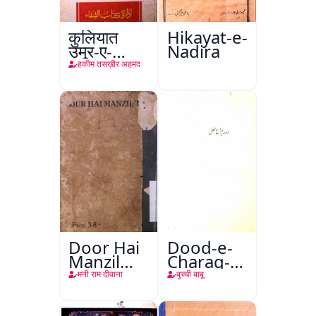
कुलियात
Hikayat-e-
उमूर-ए-
Nadira
तबीइया
हकीम तसख़ीर अहमद
Door Hai
Dood-e-
Manzil
Charag-e-
Teri
Mahfil
मनी राम दीवाना
बुच्ची बाबू