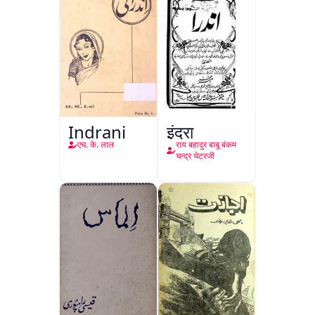
Indrani
इंद्रा
एच. के. लाल
राय बहादुर बाबू बंकम
चन्द्र चेटरजी