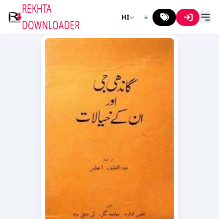
REKHTA
HI
DOWNLOADER