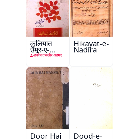
कुलियात
Hikayat-e-
उमूर-ए-
Nadira
तबीइया
हकीम तसख़ीर अहमद
Door Hai
Dood-e-