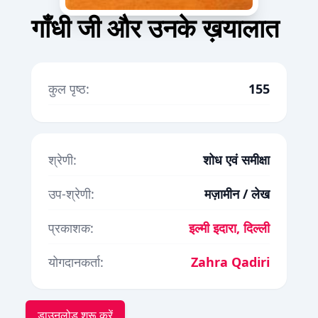
गाँधी जी और उनके ख़यालात
कुल पृष्ठ:
155
श्रेणी:
शोध एवं समीक्षा
उप-श्रेणी:
मज़ामीन / लेख
प्रकाशक:
इल्मी इदारा, दिल्ली
योगदानकर्ता:
Zahra Qadiri
डाउनलोड शुरू करें