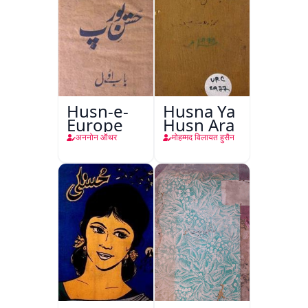
Husn-e-
Husna Ya
Europe
Husn Ara
अननोन ऑथर
मोहम्मद विलायत हुसैन