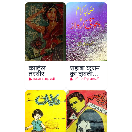
कातिल
सहाबा कराम
तस्वीर
का दावती
किरदार
अकरम इलाहाबादी
मतीन तारिक़ बाग़पती