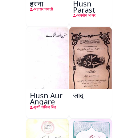
हुस्ना
Husn
Parast
अफ़सर जमाली
अननोन ऑथर
Husn Aur
जादू
Angare
मुन्शी गोबिन्द सिंह