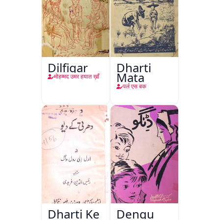
Dilfigar
Dharti
Mata
मोहम्मद उमर हयात ख़ाँ
पर्ल एस बक
Dharti Ke
Dengu