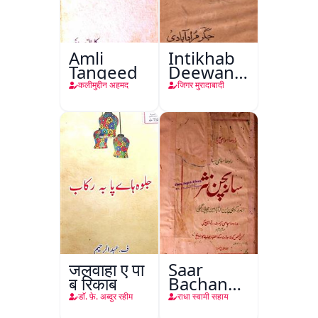
Amli
Intikhab
Tanqeed
Deewan-
e-Jigar
कलीमुद्दीन अहमद
जिगर मुरादाबादी
जलवाहा ए पा
Saar
ब रिकाब
Bachan
Nasr
डाॅ. फ़े. अब्दुर रहीम
राधा स्वामी सहाय