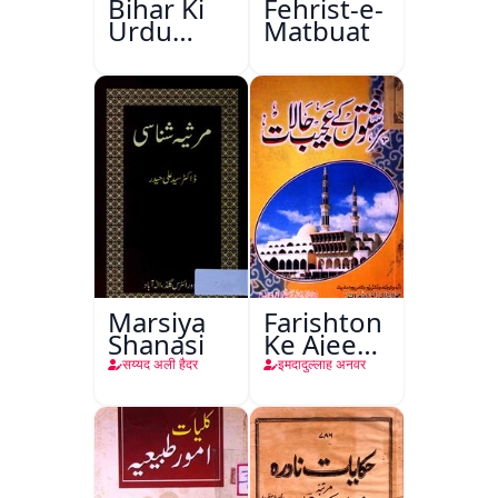
Bihar Ki
Fehrist-e-
Urdu
Matbuat
Kitabon
Ka
Ishariya
Marsiya
Farishton
Shanasi
Ke Ajeeb
Halat
सय्यद अली हैदर
इमदादुल्लाह अनवर