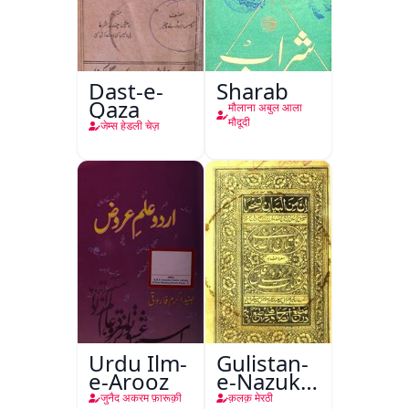
Dast-e-
Sharab
Qaza
मौलाना अबुल आला
मौदूदी
जेम्स हेडली चेज़
Urdu Ilm-
Gulistan-
e-Arooz
e-Nazuk
Khayal
जुनैद अकरम फ़ारूक़ी
क़लक़ मेरठी