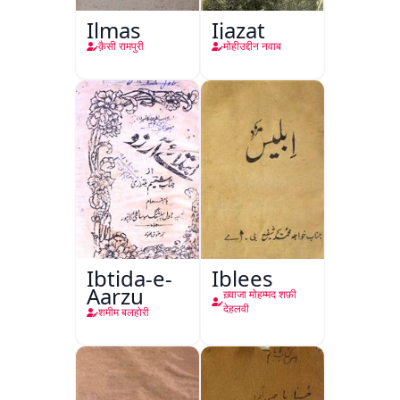
Ilmas
Ijazat
क़ैसी रामपुरी
मोहीउद्दीन नवाब
Ibtida-e-
Iblees
Aarzu
ख़्वाजा मोहम्मद शफ़ी
देहलवी
शमीम बलहोरी