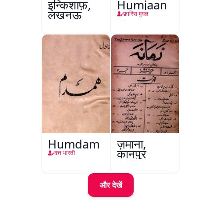
इन्किशाफ़,
Humjaan
लखनऊ
फ़ारिस मुग़ल
Humdam
ज़माना,
कानपुर
दत्त भारती
और देखें