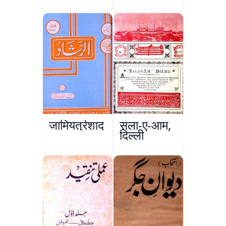
जामियतुर्रशाद
सला-ए-आम,
दिल्ली