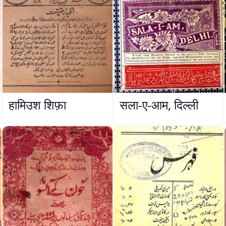
हामिउश शिफ़ा
सला-ए-आम, दिल्ली