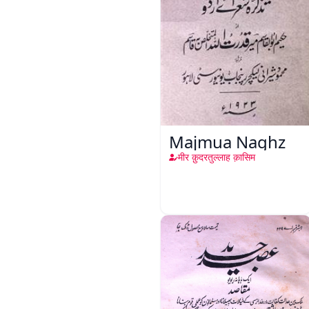
Majmua Naghz
मीर क़ुदरतुल्लाह क़ासिम