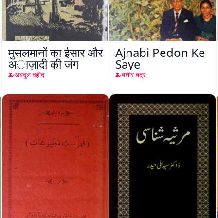
मुसलमानों का ईसार और
Ajnabi Pedon Ke
अाज़ादी की जंग
Saye
अबदुल वहीद
बशीर बद्र