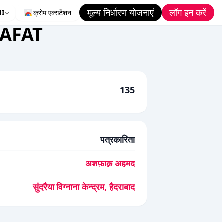
मूल्य निर्धारण योजनाएं
लॉग इन करें
HI
क्रोम एक्सटेंशन
AFAT
135
पत्रकारिता
अशफ़ाक़ अहमद
सुंदरैया विग्नाना केन्द्रम, हैदराबाद