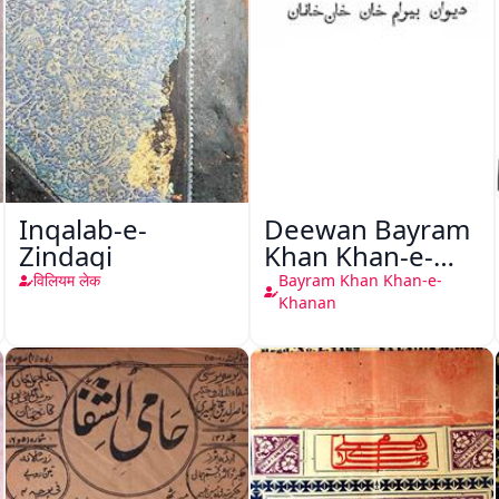
Inqalab-e-
Deewan Bayram
Zindagi
Khan Khan-e-
Khanan
विलियम लेक
Bayram Khan Khan-e-
Khanan