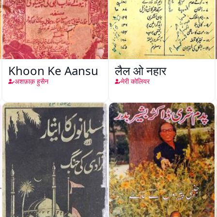
Khoon Ke Aansu
लैल ओ नहार
अशफ़ाक़ हुसैन
मेरी कोलियर