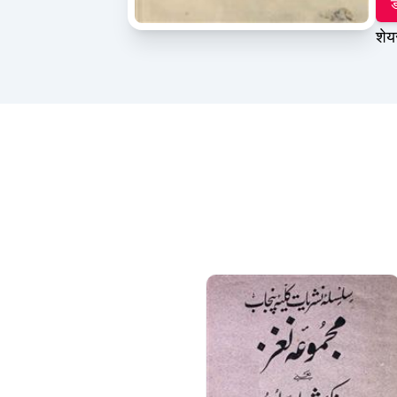
ड
शेय