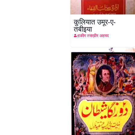
कुलियात उमूर-ए-
तबीइया
हकीम तसख़ीर अहमद