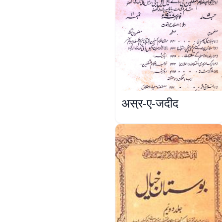
अस्र-ए-जदीद