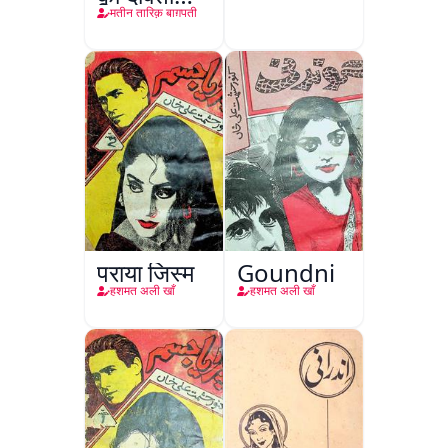
किरदार
मतीन तारिक़ बाग़पती
पराया जिस्म
Goundni
हशमत अली खाँ
हशमत अली खाँ