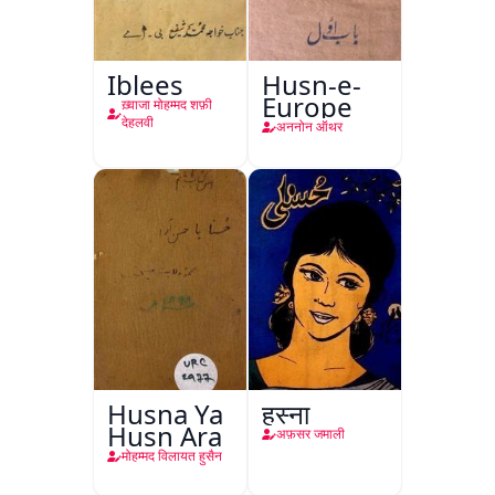
Iblees
Husn-e-
Europe
ख़्वाजा मोहम्मद शफ़ी
देहलवी
अननोन ऑथर
Husna Ya
हुस्ना
Husn Ara
अफ़सर जमाली
मोहम्मद विलायत हुसैन