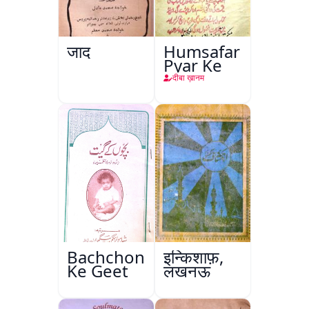
जादू
Humsafar
Pyar Ke
दीबा ख़ानम
Bachchon
इन्किशाफ़,
Ke Geet
लखनऊ