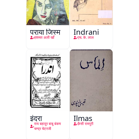
पराया जिस्म
Indrani
हशमत अली खाँ
एच. के. लाल
इंद्रा
Ilmas
राय बहादुर बाबू बंकम
क़ैसी रामपुरी
चन्द्र चेटरजी