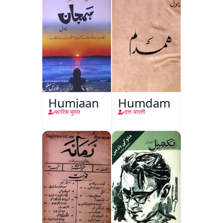
Humjaan
Humdam
फ़ारिस मुग़ल
दत्त भारती