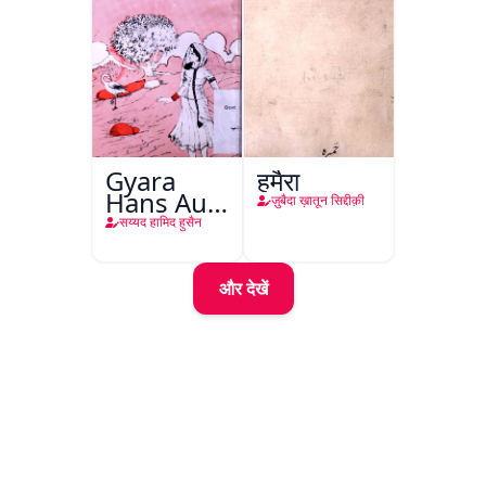
Gyara
हुमैरा
Hans Aur
ज़ुबैदा ख़ातून सिद्दीक़ी
Ek
सय्यद हामिद हुसैन
Shehzadi
और देखें