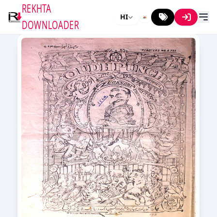
REKHTA
HI
DOWNLOADER