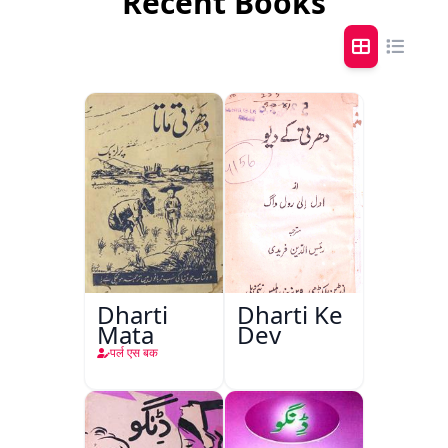
Recent Books
Dharti
Dharti Ke
Mata
Dev
पर्ल एस बक