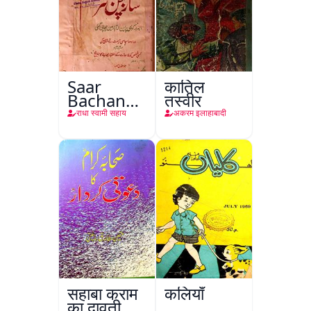
Saar
कातिल
Bachan
तस्वीर
Nasr
राधा स्वामी सहाय
अकरम इलाहाबादी
सहाबा कराम
कलियाँ
का दावती