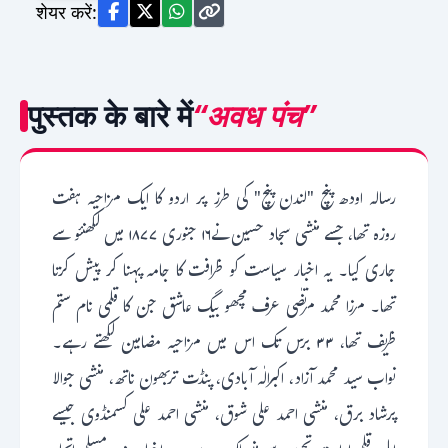
शेयर करें:
पुस्तक के बारे में
“अवध पंच”
رسالہ اودھ پنچ "لندن پنچ" کی طرز پر اردو کا ایک مزاحیہ ہفت
روزہ تھا، جسے منشی سجاد حسین نے۱۶ جنوری ۱۸۷۷ میں لکھنئو سے
جاری کیا۔ یہ اخبار سیاست کو ظرافت کا جامہ پہنا کر پیش کرتا
تھا۔ مرزا محمد مرتضٰی عرف مچھو بیگ عاشق جن کا قلمی نام ستم
ظریف تھا، ۳۳ برس تک اس میں مزاحیہ مضامین لکھتے رہے۔
نواب سید محمد آزاد، اکبرالٰہ آبادی، پنڈت تربھون ناتھ، منشی جوالا
پرشاد برق، منشی احمد علی شوق، منشی احمد علی کسمنڈوی جیسے