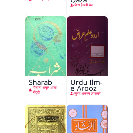
जेम्स हेडली चेज़
Sharab
Urdu Ilm-
e-Arooz
मौलाना अबुल आला
मौदूदी
जुनैद अकरम फ़ारूक़ी