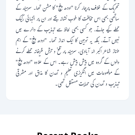
تحریک کے خلاف پرچار کرنا "اودھ پنچ" کا مشن تھا۔ سرسیّد کے
ساتھی بھی اس مخالفت کا خوب نشانہ بنتے اور ان پر انتہائی رکیک
حملے کیے جاتے، جو کسی بھی لحاظ سے تہذیب کے دائرے میں
نہیں آتے، بلکہ یہ توہین کا ایک انداز تھا۔ "اودھ پنچ" کے اہم
طناز شاعر اکبر الہٰ آبادی، سرسیّد پر تلخ و ترش ظریفانہ حملے کرنے
والوں کے گروہ میں پیش پیش رہے۔ اس کے علاوہ "اودھ پنچ"
کے موضوعات میں انگریزی تعلیم و تمدن کا مذاق اور مشرقی
تہذیب و تمدن کی حمایت مستقل تھی۔