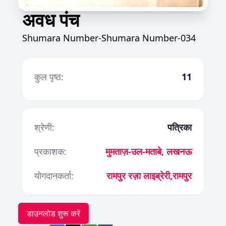
अवध पंच
Shumara Number-Shumara Number-034
कुल पृष्ठ:
11
श्रेणी:
पत्रिका
प्रकाशक:
मुमताज़-उल-मताबे, लखनऊ
योगदानकर्ता:
रामपुर रज़ा लाइब्रेरी,रामपुर
डाउनलोड शुरू करें