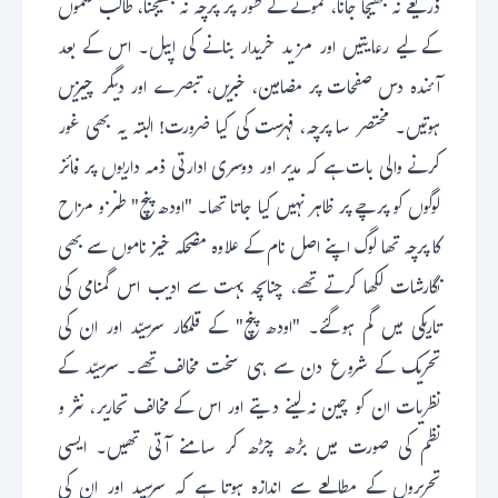
ذریعے نہ بھیجا جانا، نمونے کے طور پر پرچہ نہ بھیجنا، طالب علموں
کے لیے رعایتیں اور مزید خریدار بنانے کی اپیل۔ اس کے بعد
آئندہ دس صفحات پر مضامین، خبریں، تبصرے اور دیگر چیزیں
ہوتیں۔ مختصر سا پرچہ، فہرست کی کیا ضرورت! البتہ یہ بھی غور
کرنے والی بات ہے کہ مدیر اور دوسری ادارتی ذمہ داریوں پر فائز
لوگوں کو پرچے پر ظاہر نہیں کیا جاتا تھا۔ "اودھ پنچ" طنز و مزاح
کا پرچہ تھا لوگ اپنے اصل نام کے علاوہ مضحکہ خیز ناموں سے بھی
نگارشات لکھا کرتے تھے، چناںچہ بہت سے ادیب اس گمنامی کی
تاریکی میں گم ہوگئے۔ "اودھ پنچ" کے قلمکار سرسیّد اور ان کی
تحریک کے شروع دن سے ہی سخت مخالف تھے۔ سرسیّد کے
نظریات ان کو چین نہ لینے دیتے اور اس کے مخالف تحاریر، نثر و
نظم کی صورت میں بڑھ چڑھ کر سامنے آتی تھیں۔ ایسی
تحریروں کے مطالعے سے اندازہ ہوتا ہے کہ سرسید اور ان کی