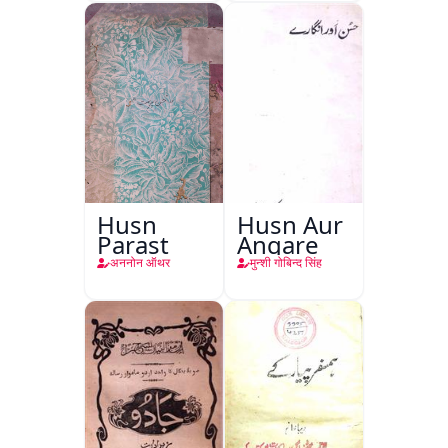
Husn
Husn Aur
Parast
Angare
अननोन ऑथर
मुन्शी गोबिन्द सिंह