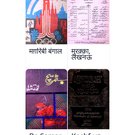
मग़रिबी बंगाल
मुरक़्क़ा,
लखनऊ