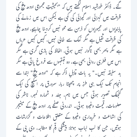
گئے۔ ڈاکٹر خورشید اسلام لکھتے ہیں کہ "بحیثیتِ مجموعی اودھ پنچ کی
ظرافت میں گہرائی اور گیرائی کی کمی ہے لیکن اس میں زمانے کی
پابندیوں اور مجبوریوں کو ذہن سے محو نہیں کردینا چاہیے، اودھ پنچ
کی ظرافت ثقیل ہے مگر نمک سے خالی نہیں، کہیں کہیں عریاں
ہے مگر پھر بھی ناگوار نہیں ہوتی، الفاظ کی بازی گری ہے مگر
اس میں فطری روانی بھی ہے، وہ قہقہوں سے فروغ پاتی ہے مگر
بد سلیقہ نہیں۔" یہ بات قابلِ ذکر ہے کہ "اودھ پنچ" ابتدا سے
انجام تک ایک ہی طرز پر چھپتا رہا، سرورق پر اسکیچ کی ایک
گنجلک تصویر ہوتی جس میں نام، جلد و شمارہ نمبر، ناشر کی
معلومات، قیمت وغیرہ ہوتی۔ اندرونی صفحے پر اودھ پنچ کے مینیجر
کی اشاعت و خریداری وغیرہ کے متعلق اطلاعات و گزارشات
ہوتیں، جن کا لب لباب ہوتا: پیشگی رقم کا مطالبہ، وی پی کے