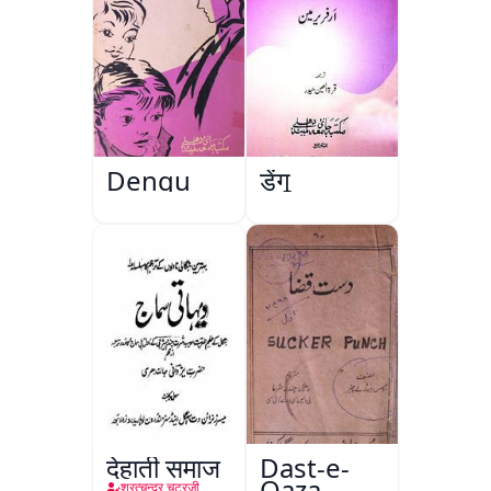
Dengu
डेंगू
देहाती समाज
Dast-e-
Qaza
शरत्चन्द्र चट्रजी