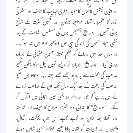
اہل قلم ادارت تحریر سے منسلک رہے۔ یہ اخبار ہندو مسلم اتحاد
اور انڈین نیشنل کانگرس کا مؤید، مغربی تہذیب کا مخالف اور مشرقی
اقدار کا علمبردار تھا۔ مزاحیہ کارٹون اور نظمیں کثرت سے شائع
ہوتی تھیں۔ اودھ پنچ چھتیس برس کی مسلسل اشاعت کے بعد
منشی سجاد حسین کی زندگی ہی میں ۱۹دسمبر ۱۹۱۲ میں بند ہو گیا۔
دو سال بعد اس رسالے کو حکیم ممتاز حسین عثمانی نے دوبارہ
جاری کیا، "اودھ پنچ" دوبارہ تو ویسے نہیں چل سکا لیکن حکیم
صاحب کی محنت سے یہ پرچہ جیسے تیسے چلتا رہا، ۱۹۳۳ میں حکیم
صاحب کی رحلت کے بعد ایک سال تک ان کے صاحب زادے
نے اس پرچے کو نکالا اور پھر وہ بھی عین جوانی میں انتقال کر
گئے۔ "اودھ پنچ" کا ابتدائی دور ظنز و مزاح کا لطیف اور شائستہ
دور تھا، بعد ازاں اور گاہے گاہے اس میں رکاکت، ابتذال،
پھبتیاں اور ذاتیات کو نشانہ بنانا جیسے عناصر بھی شامل ہوتے