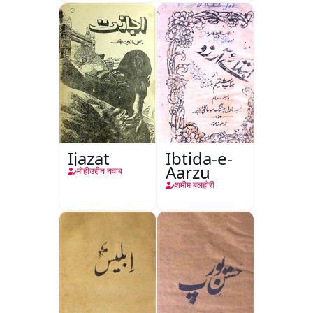
Ijazat
Ibtida-e-
Aarzu
मोहीउद्दीन नवाब
शमीम बलहोरी