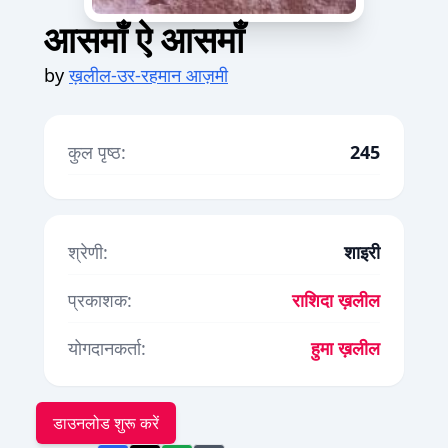
आसमाँ ऐ आसमाँ
by
ख़लील-उर-रहमान आज़मी
कुल पृष्ठ:
245
श्रेणी:
शाइरी
प्रकाशक:
राशिदा ख़लील
योगदानकर्ता:
हुमा ख़लील
डाउनलोड शुरू करें