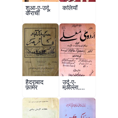
शुआ-ए-उर्दू,
कलियाँ
कराची
हैदराबाद
उर्दू-ए-
फ़ार्मर
मुअल्ला,
कानपुर