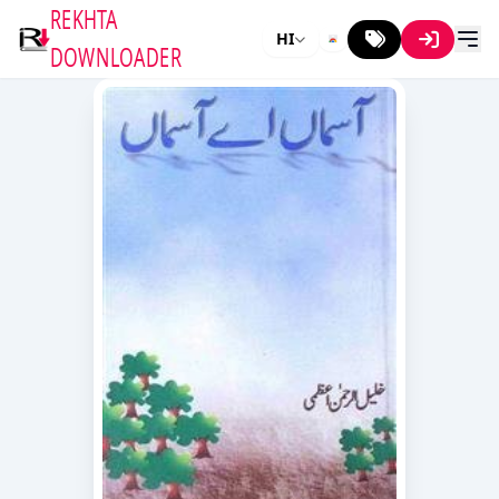
REKHTA
HI
DOWNLOADER