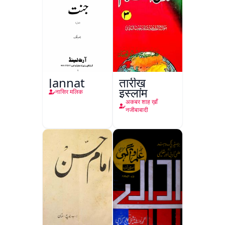
Jannat
तारीख़
इस्लाम
नासिर मलिक
अकबर शाह ख़ाँ
नजीबाबादी