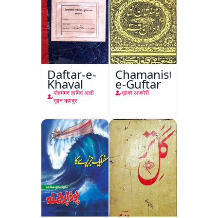
Daftar-e-
Chamanistan-
Khayal
e-Guftar
मोहममद हामिद अली
ख़ंजर अजमेरी
ख़ान बहादुर