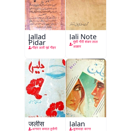
Jallad
Jali Note
Pidar
मुंशी गौरी शंकर लाल
अख़्तर
गौहर अली ख़ां गौहर
जलीस
Jalan
अनवार कमाल हुसैनी
कुशवाहा कान्त