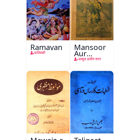
Ramayan
Mansoor
Aur
वाल्मिकी
Mohina
अब्दुल हलीम शरर