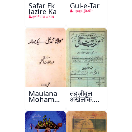
Safar Ek
Gul-e-Tar
Jazire Ka
मख़दूम मुहिउद्दीन
इशतियाक़ अहमद
Maulana
तहज़ीबुल
Mohammad
अख़लाक़,
Ali Ek
अमृतसर
Mutala