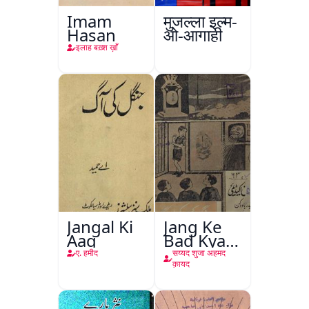
Imam
मुजल्ला इल्म-
Hasan
ओ-आगाही
इलाह बख़्श ख़ाँ
Jangal Ki
Jang Ke
Aag
Bad Kya
Hoga
ए. हमीद
सय्यद शुजा अहमद
क़ायद