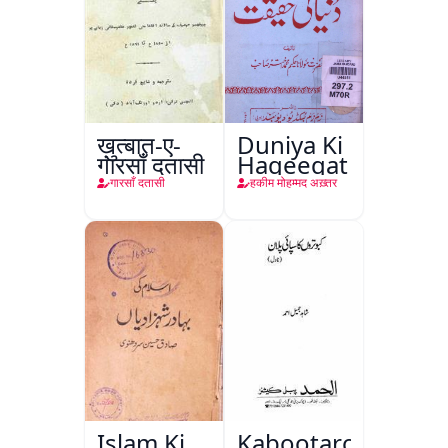
ख़ुत्बात-ए-
Duniya Ki
गारसाँ दतासी
Haqeeqat
गारसाँ दतासी
हकीम मोहम्मद अख़्तर
Islam Ki
Kabootaron