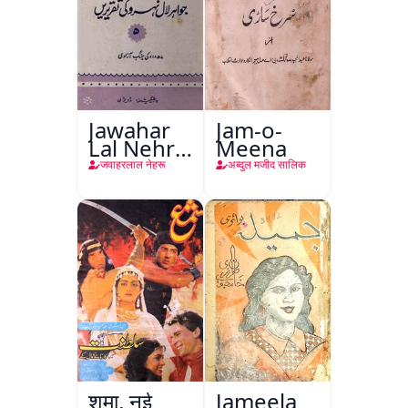
Jawahar
Jam-o-
Lal Nehru
Meena
Ki
जवाहरलाल नेहरू
अब्दुल मजीद सालिक
Taqreeren
(Jang-e-
Azadi)
शमा, नई
Jameela