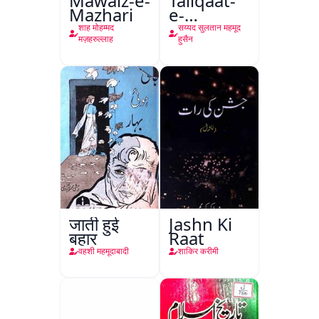
Mawaiz-e-
Taliqaat-
Mazhari
e-
Khutbat-
शाह मोहम्मद
सय्यद सुलतान महमूद
e-Garcin
मज़हरुल्लाह
हुसैन
de Tassy
जाती हुई
Jashn Ki
बहार
Raat
वहशी महमूदाबादी
शाकिर करीमी