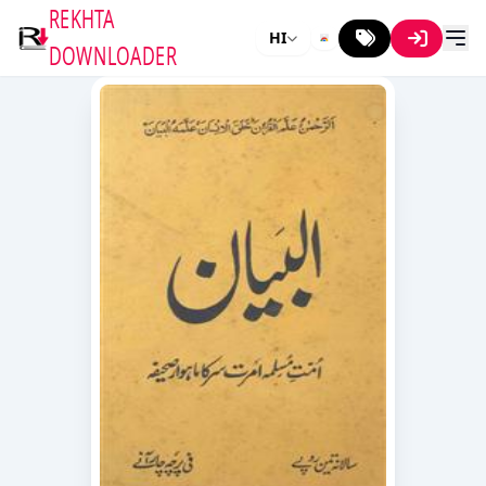
REKHTA
HI
DOWNLOADER