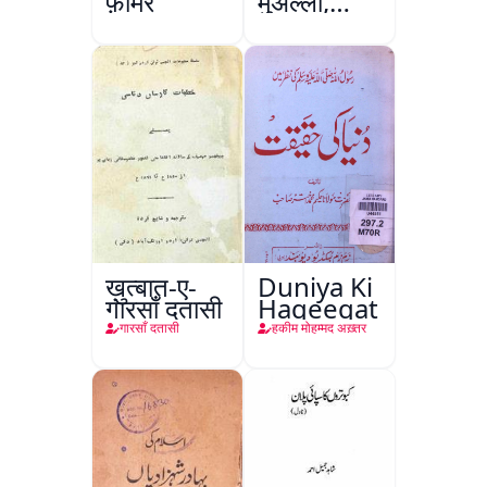
फ़ार्मर
मुअल्ला,
कानपुर
ख़ुत्बात-ए-
Duniya Ki
गारसाँ दतासी
Haqeeqat
गारसाँ दतासी
हकीम मोहम्मद अख़्तर