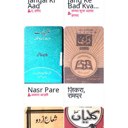
Aag
Bad Kya
Hoga
ए. हमीद
सय्यद शुजा अहमद
क़ायद
Nasr Pare
ज़िकरा,
रामपुर
अबरार आज़मी