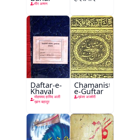
मीर अम्मन
Daftar-e-
Chamanistan-
Khayal
e-Guftar
मोहममद हामिद अली
ख़ंजर अजमेरी
ख़ान बहादुर