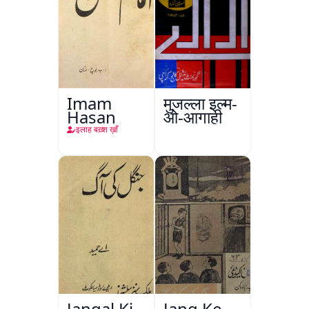
Imam
मुजल्ला इल्म-
Hasan
ओ-आगाही
इलाह बख़्श ख़ाँ
Jangal Ki
Jang Ke