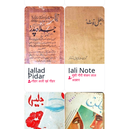
Jallad
Jali Note
Pidar
मुंशी गौरी शंकर लाल
अख़्तर
गौहर अली ख़ां गौहर