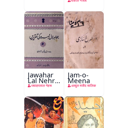
वकील नजीब
Jawahar
Jam-o-
Lal Nehru
Meena
Ki
जवाहरलाल नेहरू
अब्दुल मजीद सालिक
Taqreeren
(Jang-e-
Azadi)