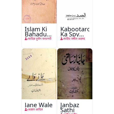
Islam Ki
Kabootaron
Bahadur
Ka Spy
Shahzadiyan
Plan
सादिक़ हुसैन सरधनवी
शाहिद जमील अहमद
Jane Wale
Janbaz
Sathi
अख़्तर आदिल