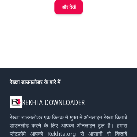
और देखें
रेख्ता डाउनलोडर के बारे में
REKHTA DOWNLOADER
रेख्ता डाउनलोडर एक क्लिक में मुफ्त में ऑनलाइन रेख्ता किताबें
डाउनलोड करने के लिए आपका ऑनलाइन टूल है। हमारा
प्लेटफ़ॉर्म आपको Rekhta.org से आसानी से किताबें