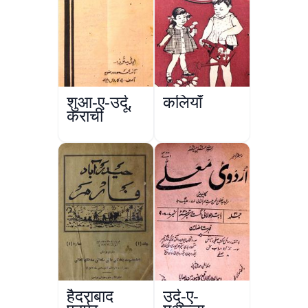
शुआ-ए-उर्दू,
कलियाँ
कराची
हैदराबाद
उर्दू-ए-