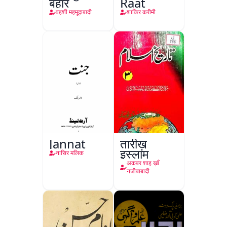
बहार
Raat
वहशी महमूदाबादी
शाकिर करीमी
Jannat
तारीख़
इस्लाम
नासिर मलिक
अकबर शाह ख़ाँ
नजीबाबादी