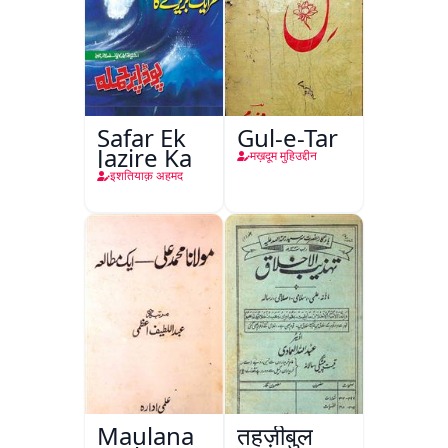
Safar Ek
Gul-e-Tar
Jazire Ka
मख़दूम मुहिउद्दीन
इशतियाक़ अहमद
Maulana
तहज़ीबुल