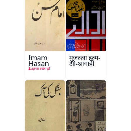
Imam
मुजल्ला इल्म-
Hasan
ओ-आगाही
इलाह बख़्श ख़ाँ