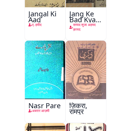
Jangal Ki
Jang Ke
Aag
Bad Kya
Hoga
ए. हमीद
सय्यद शुजा अहमद
क़ायद
Nasr Pare
ज़िकरा,
रामपुर
अबरार आज़मी