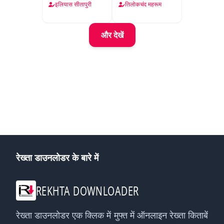
इलियास सीतापुरी
तिलोकचंद महरूम
और देखें
रेख्ता डाउनलोडर के बारे में
REKHTA DOWNLOADER
रेख्ता डाउनलोडर एक क्लिक में मुफ्त में ऑनलाइन रेख्ता किताबें