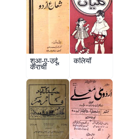
शुआ-ए-उर्दू,
कलियाँ
कराची