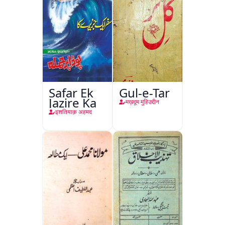
Safar Ek
Gul-e-Tar
Jazire Ka
मख़दूम मुहिउद्दीन
इशतियाक़ अहमद