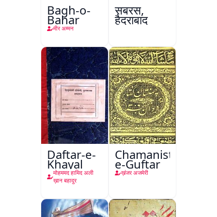
Bagh-o-
सबरस,
Bahar
हैदराबाद
मीर अम्मन
Daftar-e-
Chamanistan-
Khayal
e-Guftar
मोहममद हामिद अली
ख़ंजर अजमेरी
ख़ान बहादुर