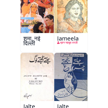
शमा, नई
Jameela
दिल्ली
ख़ान महबूब तरज़ी
Jalte
Jalte