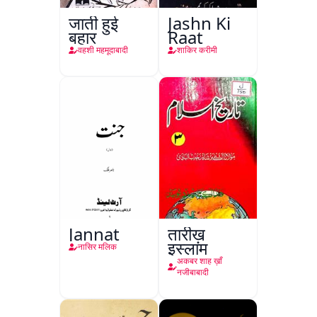
जाती हुई
Jashn Ki
बहार
Raat
वहशी महमूदाबादी
शाकिर करीमी
Jannat
तारीख़
इस्लाम
नासिर मलिक
अकबर शाह ख़ाँ
नजीबाबादी