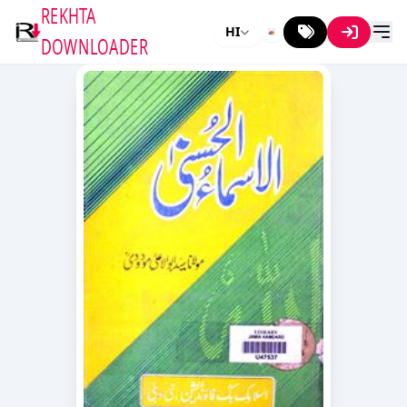
REKHTA
HI
DOWNLOADER