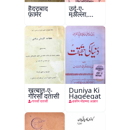
हैदराबाद
उर्दू-ए-
फ़ार्मर
मुअल्ला,
कानपुर
ख़ुत्बात-ए-
Duniya Ki
गारसाँ दतासी
Haqeeqat
गारसाँ दतासी
हकीम मोहम्मद अख़्तर