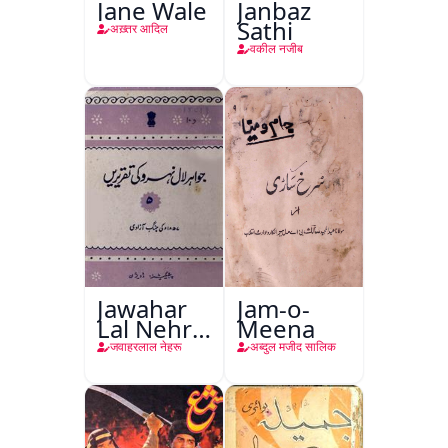
Jane Wale
Janbaz
Sathi
अख़्तर आदिल
वकील नजीब
Jawahar
Jam-o-
Lal Nehru
Meena
Ki
जवाहरलाल नेहरू
अब्दुल मजीद सालिक
Taqreeren
(Jang-e-
Azadi)