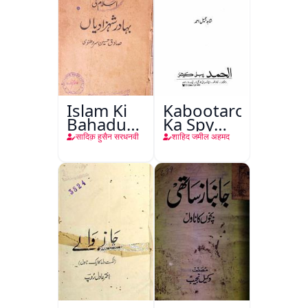
Islam Ki
Kabootaron
Bahadur
Ka Spy
Shahzadiyan
Plan
सादिक़ हुसैन सरधनवी
शाहिद जमील अहमद