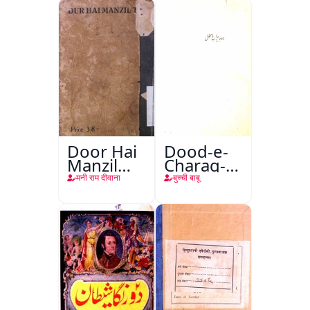
Door Hai
Dood-e-
Manzil
Charag-e-
Teri
Mahfil
मनी राम दीवाना
बुच्ची बाबू