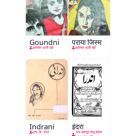
Goundni
पराया जिस्म
हशमत अली खाँ
हशमत अली खाँ
Indrani
इंद्रा
एच. के. लाल
राय बहादुर बाबू बंकम