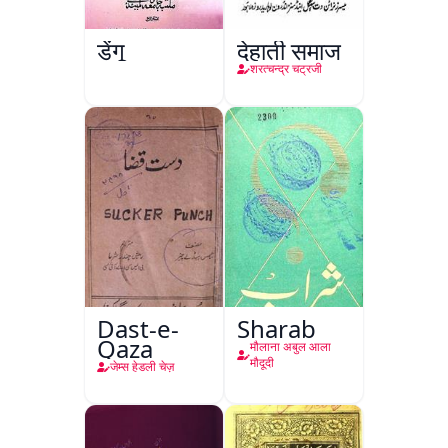
डेंगू
देहाती समाज
शरत्चन्द्र चट्रजी
Dast-e-
Sharab
Qaza
मौलाना अबुल आला
मौदूदी
जेम्स हेडली चेज़