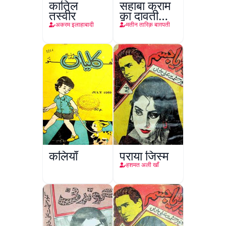
कातिल
सहाबा कराम
तस्वीर
का दावती
किरदार
अकरम इलाहाबादी
मतीन तारिक़ बाग़पती
कलियाँ
पराया जिस्म
हशमत अली खाँ