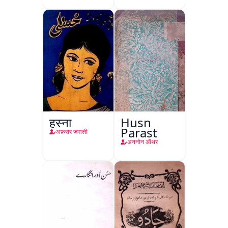
हुस्ना
Husn
Parast
अफ़सर जमाली
अननोन ऑथर