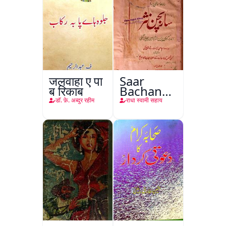
जलवाहा ए पा
Saar
ब रिकाब
Bachan
Nasr
डाॅ. फ़े. अब्दुर रहीम
राधा स्वामी सहाय