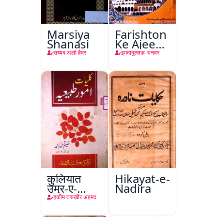
Marsiya
Farishton
Shanasi
Ke Ajeeb
Halat
सय्यद अली हैदर
इमदादुल्लाह अनवर
कुलियात
Hikayat-e-
उमूर-ए-
Nadira
तबीइया
हकीम तसख़ीर अहमद