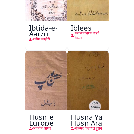
Ibtida-e-
Iblees
Aarzu
ख़्वाजा मोहम्मद शफ़ी
देहलवी
शमीम बलहोरी
Husn-e-
Husna Ya
Europe
Husn Ara
अननोन ऑथर
मोहम्मद विलायत हुसैन