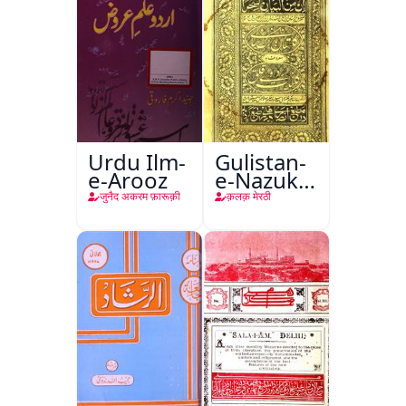
Urdu Ilm-
Gulistan-
e-Arooz
e-Nazuk
Khayal
जुनैद अकरम फ़ारूक़ी
क़लक़ मेरठी