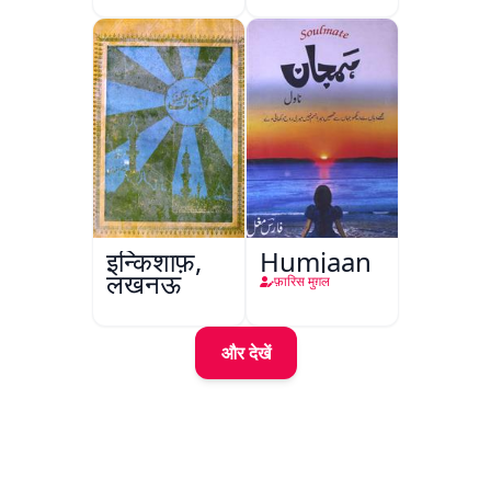
इन्किशाफ़,
Humjaan
लखनऊ
फ़ारिस मुग़ल
और देखें