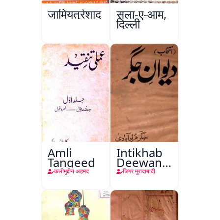
जामियतुर्रशाद
सला-ए-आम,
दिल्ली
Amli
Intikhab
Tanqeed
Deewan-
e-Jigar
कलीमुद्दीन अहमद
जिगर मुरादाबादी