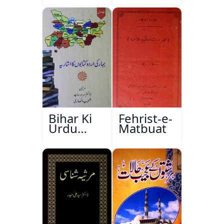
Bihar Ki
Fehrist-e-
Urdu
Matbuat
Kitabon
Ka
Ishariya