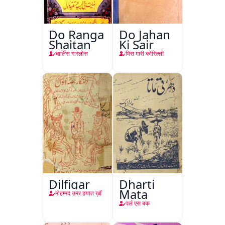
Do Ranga
Do Jahan
Shaitan
Ki Sair
चार्लिस गारलोस
मिस मारी कोरिल्ली
Dilfigar
Dharti
Mata
मोहम्मद उमर हयात ख़ाँ
पर्ल एस बक