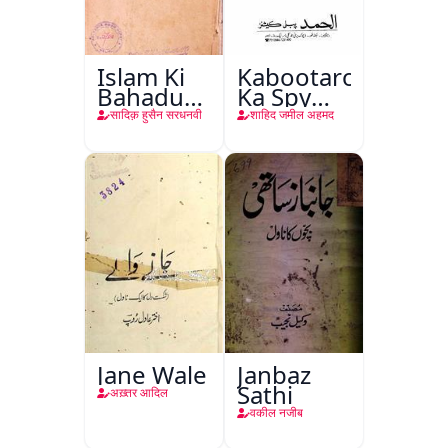
Islam Ki
Kabootaron
Bahadur
Ka Spy
Shahzadiyan
Plan
सादिक़ हुसैन सरधनवी
शाहिद जमील अहमद
Jane Wale
Janbaz
Sathi
अख़्तर आदिल
वकील नजीब