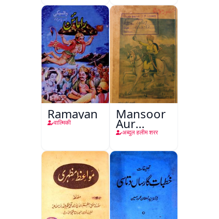
Mutala
Ramayan
Mansoor
Aur
वाल्मिकी
Mohina
अब्दुल हलीम शरर