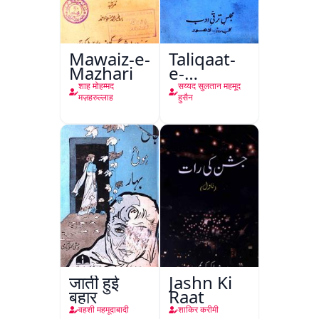
Mawaiz-e-
Taliqaat-
Mazhari
e-
Khutbat-
शाह मोहम्मद
सय्यद सुलतान महमूद
e-Garcin
मज़हरुल्लाह
हुसैन
de Tassy
जाती हुई
Jashn Ki
बहार
Raat
वहशी महमूदाबादी
शाकिर करीमी