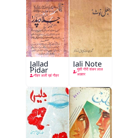
Jallad
Jali Note
Pidar
मुंशी गौरी शंकर लाल
अख़्तर
गौहर अली ख़ां गौहर