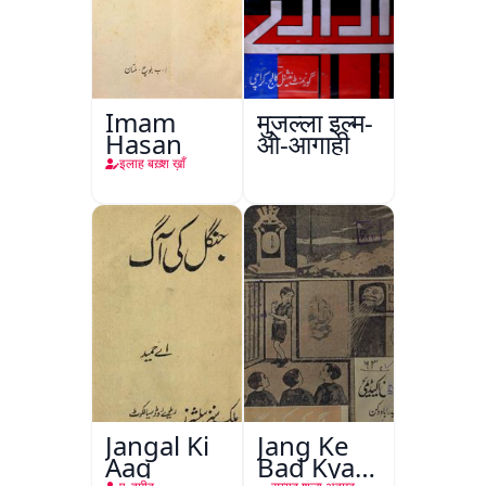
Imam
मुजल्ला इल्म-
Hasan
ओ-आगाही
इलाह बख़्श ख़ाँ
Jangal Ki
Jang Ke
Aag
Bad Kya