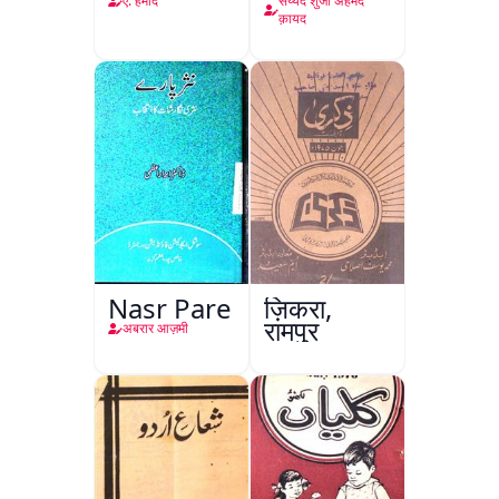
Hoga
ए. हमीद
सय्यद शुजा अहमद
क़ायद
Nasr Pare
ज़िकरा,
रामपुर
अबरार आज़मी