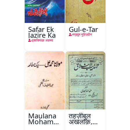
Safar Ek
Gul-e-Tar
Jazire Ka
मख़दूम मुहिउद्दीन
इशतियाक़ अहमद
Maulana
तहज़ीबुल
Mohammad
अख़लाक़,
Ali Ek
अमृतसर