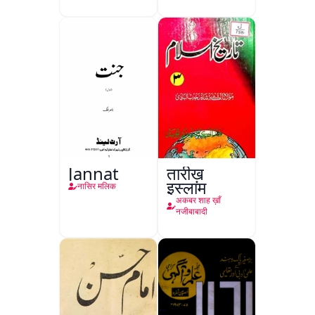
Jannat
तारीख़
इस्लाम
नासिर मलिक
अकबर शाह ख़ाँ
नजीबाबादी