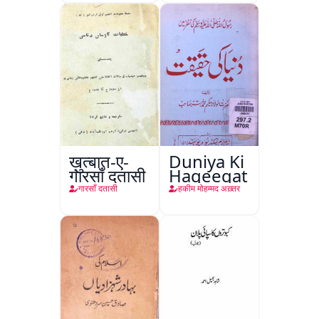
ख़ुत्बात-ए-
Duniya Ki
गारसाँ दतासी
Haqeeqat
गारसाँ दतासी
हकीम मोहम्मद अख़्तर