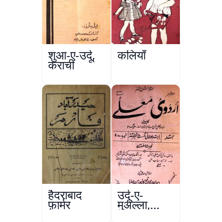
शुआ-ए-उर्दू,
कलियाँ
कराची
हैदराबाद
उर्दू-ए-
फ़ार्मर
मुअल्ला,
कानपुर