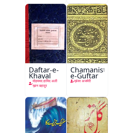
Daftar-e-
Chamanistan-
Khayal
e-Guftar
मोहममद हामिद अली
ख़ंजर अजमेरी
ख़ान बहादुर