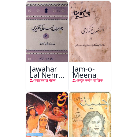
Jawahar
Jam-o-
Lal Nehru
Meena
Ki
जवाहरलाल नेहरू
अब्दुल मजीद सालिक
Taqreeren
(Jang-e-
Azadi)