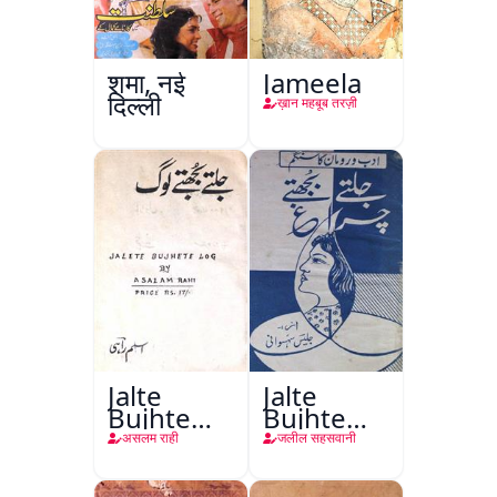
शमा, नई
Jameela
दिल्ली
ख़ान महबूब तरज़ी
Jalte
Jalte
Bujhte
Bujhte
Log
Chiragh
असलम राही
जलील सहसवानी