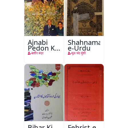
Ajnabi
Shahnama-
Pedon Ke
e-Urdu
Saye
बशीर बद्र
मूल चंद मुंशी
Bihar Ki
Fehrist-e-