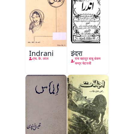
Indrani
इंद्रा
एच. के. लाल
राय बहादुर बाबू बंकम
चन्द्र चेटरजी