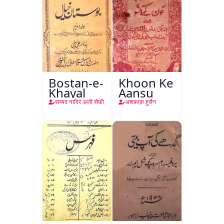
Bostan-e-
Khoon Ke
Khayal
Aansu
सय्यद नादिर अली सैफ़ी
अशफ़ाक़ हुसैन