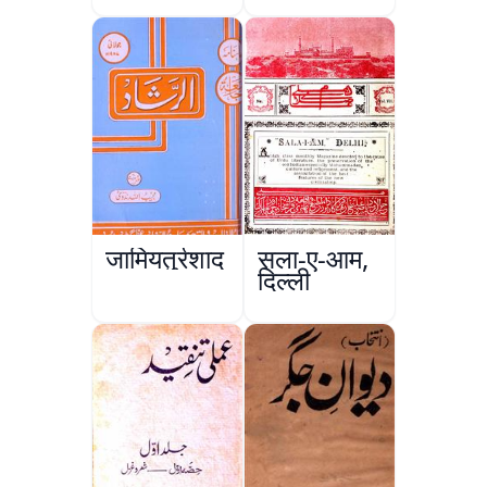
जामियतुर्रशाद
सला-ए-आम,
दिल्ली