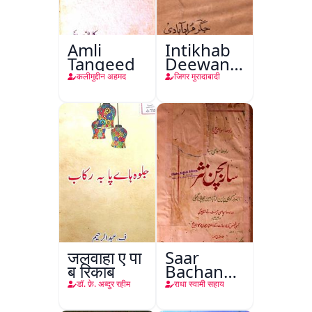
Amli
Intikhab
Tanqeed
Deewan-
e-Jigar
कलीमुद्दीन अहमद
जिगर मुरादाबादी
जलवाहा ए पा
Saar
ब रिकाब
Bachan
Nasr
डाॅ. फ़े. अब्दुर रहीम
राधा स्वामी सहाय