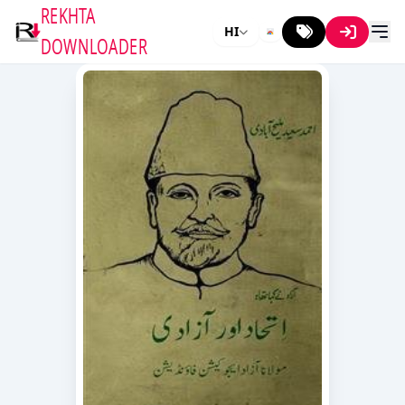
REKHTA
HI
DOWNLOADER