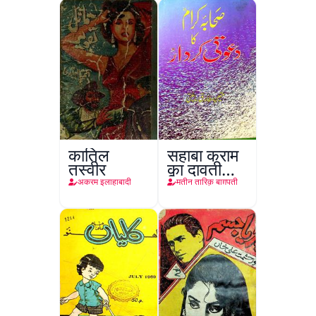
कातिल
सहाबा कराम
तस्वीर
का दावती
किरदार
अकरम इलाहाबादी
मतीन तारिक़ बाग़पती