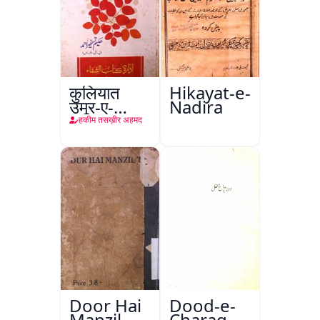
कुलियात
Hikayat-e-
उमूर-ए-
Nadira
तबीइया
हकीम तसख़ीर अहमद
Door Hai
Dood-e-
Manzil
Charag-e-