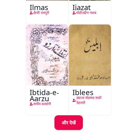
Ilmas
Ijazat
क़ैसी रामपुरी
मोहीउद्दीन नवाब
Ibtida-e-
Iblees
Aarzu
ख़्वाजा मोहम्मद शफ़ी
देहलवी
शमीम बलहोरी
और देखें