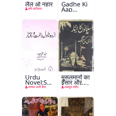
लैल ओ नहार
Gadhe Ki
Aap
मेरी कोलियर
Beetee
Urdu
मुसलमानों का
Novel:Samt-
ईसार और
o-Raftar
अाज़ादी की
सय्यद अली हैदर
अबदुल वहीद
जंग