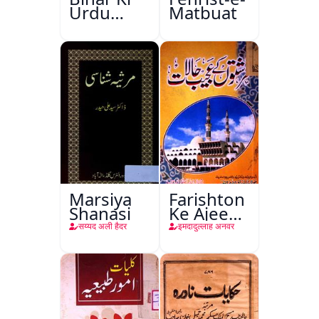
Urdu
Matbuat
Kitabon
Ka
Ishariya
Marsiya
Farishton
Shanasi
Ke Ajeeb
Halat
सय्यद अली हैदर
इमदादुल्लाह अनवर