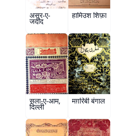
अस्र-ए-
हामिउश शिफ़ा
जदीद
सला-ए-आम,
मग़रिबी बंगाल
दिल्ली