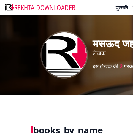
REKHTA DOWNLOADER
पुस्तकें
मसऊद जहा
लेखक
इस लेखक की
2
प्रका
books_by_name