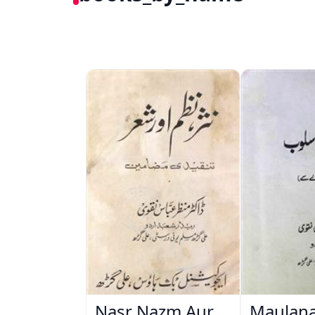
Nasr Nazm Aur
Maulana