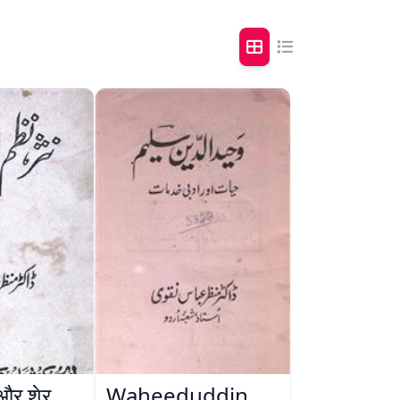
और शेर
Waheeduddin