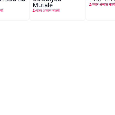
Mutale
मंज़र अब्बास नक़व
क़वी
मंज़र अब्बास नक़वी