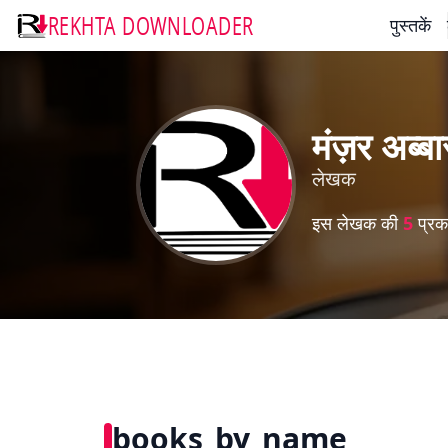
REKHTA DOWNLOADER
पुस्तकें
मंज़र अब्ब
लेखक
इस लेखक की
5
प्रका
books_by_name