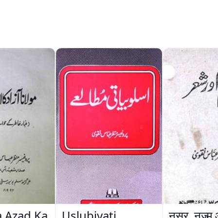
 Azad Ka
Uslubiyati
नसर, नज्म 