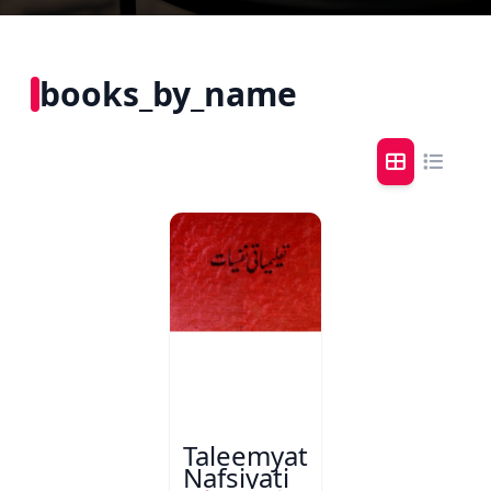
books_by_name
Taleemyati
Nafsiyati