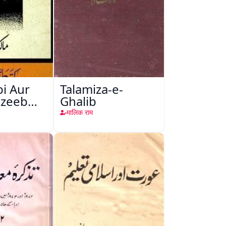
i Aur
Talamiza-e-
hzeeb
Ghalib
addun
मालिक राम