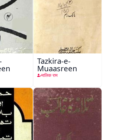
-
Tazkira-e-
een
Muaasreen
मालिक राम