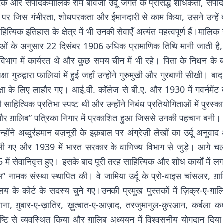
ादक और संपादकमालिक राम बावेजा उर्दू जगत के प्रसिद्ध शोधकर्ता, संपादक
ों पर जिस गंभीरता, शोधपरकता और ईमानदारी से काम किया, उसने उन्हें बीसव
िक इतिहास के क्षेत्र में भी उनकी सेवाएँ अत्यंत महत्वपूर्ण हैं।मालिक 
राओं के अनुसार 22 दिसंबर 1906 अधिक प्रामाणिक तिथि मानी जाती है,
िभाग में कार्यरत थे और कुछ समय चीन में भी रहे। पिता के निधन के ब
 गुरुद्वारा फालियां में हुई जहाँ उन्होंने गुरुमुखी और गुरबाणी सीखी। बाद 
क्षा के लिए लाहौर गए। आई.वी. कॉलेज से बी.ए. और 1930 में गवर्नमेंट
ित्यिक प्रतिभा स्पष्ट थी और उन्होंने निबंध प्रतियोगिताओं में पुरस्का
 ग़ालिब” पत्रिका निगार में प्रकाशित हुआ जिससे उनकी पहचान बनी। बाद म
होंने अब्दुर्रहमान बज़नूरी के इक़बाल पर अंग्रेज़ी लेखों का उर्दू अनुवा
ली गए और 1939 में भारत सरकार के वाणिज्य विभाग से जुड़े। आगे चलक
1965 में सेवानिवृत्त हुए। इसके बाद पूरी तरह साहित्यिक और शोध कार्यों म
नामक संस्था स्थापित की। वे जामिया उर्दू के प्रो-वाइस चांसलर, ग़ा
ालय के कोर्ट के सदस्य चुने गए।उनकी प्रमुख पुस्तकों में ज़िक्र-ए-ग़ालि
-राना, ग़ुबार-ए-ख़ातिर, ख़ुत्बात-ए-आज़ाद, तरजुमानुल-क़ुरआन, कर्ब
ष्टि से व्यवस्थित किया और ग़ालिब अध्ययन में विश्वसनीय योगदान दि