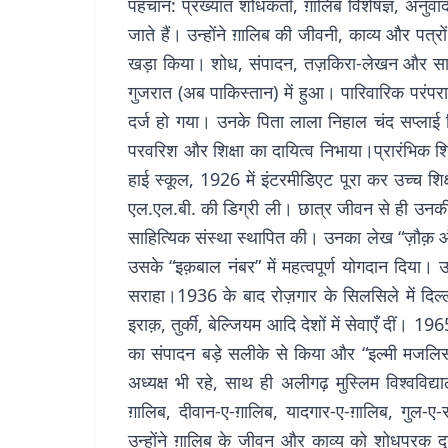
पहचान: प्रख्यात शोधकर्ता, ग़ालिब विशेषज्ञ, अनुव
जाते हैं। उन्होंने ग़ालिब की जीवनी, काव्य और पत्र
खड़ा किया। शोध, संपादन, तज़किरा-लेखन और साहित्य
गुजरात (अब पाकिस्तान) में हुआ। पारिवारिक परंप
दर्ज हो गया। उनके पिता लाला निहाल चंद सप्लाई व
परवरिश और शिक्षा का दायित्व निभाया।प्रारंभिक शिक्षा
हाई स्कूल, 1926 में इंटरमीडिएट पूरा कर उच्च शि
एल.एल.बी. की डिग्री ली। छात्र जीवन से ही उनकी साह
साहित्यिक संस्था स्थापित की। उनका लेख “ज़ौक़ और
उसके “इक़बाल नंबर” में महत्वपूर्ण योगदान दिया। उन्
सराहा।1936 के बाद रोज़गार के सिलसिले में दिल्
इराक़, तुर्की, बेल्जियम आदि देशों में सेवाएँ दीं। 
का संपादन बड़े सलीके से किया और “इल्मी मजलिस” 
अध्यक्ष भी रहे, साथ ही अलीगढ़ मुस्लिम विश्वविद्य
ग़ालिब, दीवान-ए-ग़ालिब, यादगार-ए-ग़ालिब, गुल-ए
उन्होंने ग़ालिब के जीवन और काव्य को शोधपरक दृ