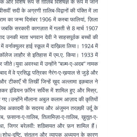
 और विशेष रूप से ग़ालिब विशेषज्ञ के रूप में जाने
ीं सदी के अग्रणी ग़ालिब-विद्वानों की पंक्ति में ला
राम का जन्म दिसंबर 1906 में कस्बा फालियां, ज़िला
 जबकि सरकारी कागज़ात में गलती से 8 मार्च 1907
ाद उनकी माता भगवान देवी ने साहसपूर्वक बच्चों की
में वर्नाक्युलर हाई स्कूल में दाख़िला लिया। 1924 में
 कॉलेज लाहौर से इतिहास में एम.ए. किया। 1933 में
र जीते।युवा अवस्था में उन्होंने “बज़्म-ए-अदब” नामक
ें वे प्रसिद्ध पत्रिका नैरंग-ए-ख़याल से जुड़े और
द और टीकाएँ भी लिखीं जिन्हें ख़ुद अल्लामा इक़बाल ने
र इंडियन फ़ॉरेन सर्विस में शामिल हुए और मिस्र,
ें लग गए।उन्होंने मौलाना अबुल कलाम आज़ाद की कृतियों
लिब अकादमी के सदस्य और अंजुमन तरक़्क़ी उर्दू के
ब, फ़साना-ए-ग़ालिब, तिलामिज़ा-ए-ग़ालिब, ख़ुतूत-ए-
ला कथा, जिगर बरेलवी: शख़्सियत और फ़न शामिल हैं।
या।शोध-दृष्टि, संतुलन और व्यापक अध्ययन के कारण