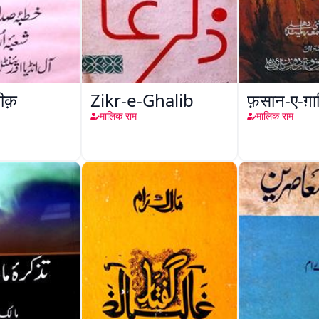
़ीक़
Zikr-e-Ghalib
फ़सान-ए-ग़
मालिक राम
मालिक राम