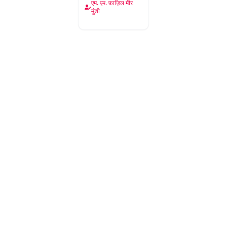
एम. एम. फ़ाज़िल मीर
मुंशी