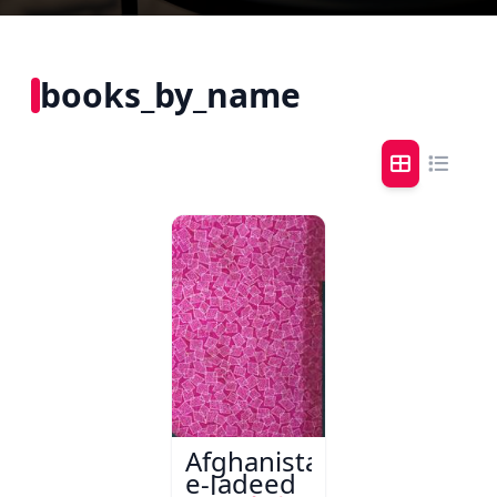
books_by_name
Afghanistan-
e-Jadeed