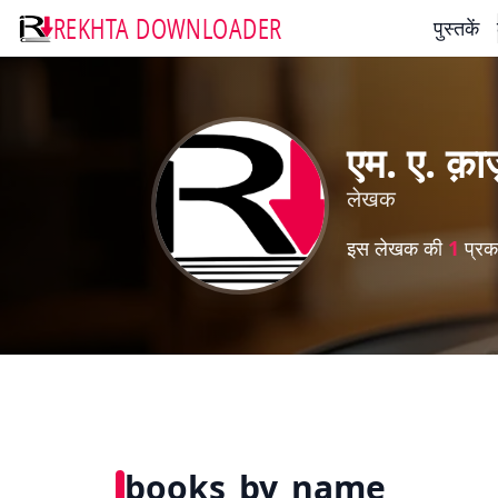
REKHTA DOWNLOADER
पुस्तकें
एम. ए. क़ाज
लेखक
इस लेखक की
1
प्रका
books_by_name