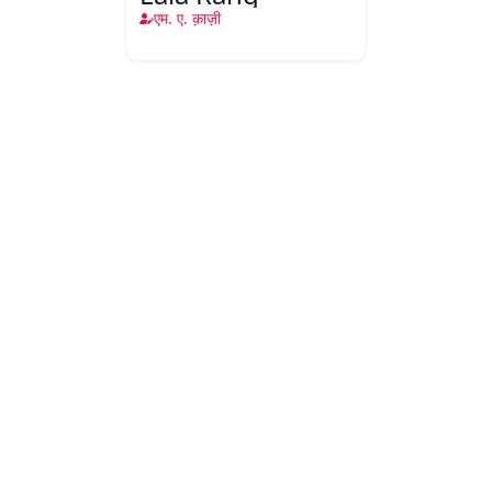
एम. ए. क़ाज़ी