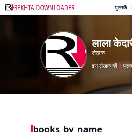
REKHTA DOWNLOADER
पुस्तकें
लाला केदा
लेखक
इस लेखक की
1
प्रका
books_by_name