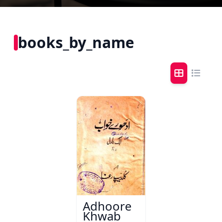
books_by_name
Adhoore
Khwab