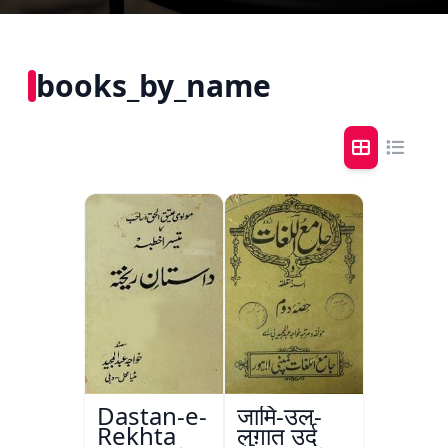
books_by_name
Dastan-e-
जामि-उल-
Rekhta
लुग़ात उर्दू