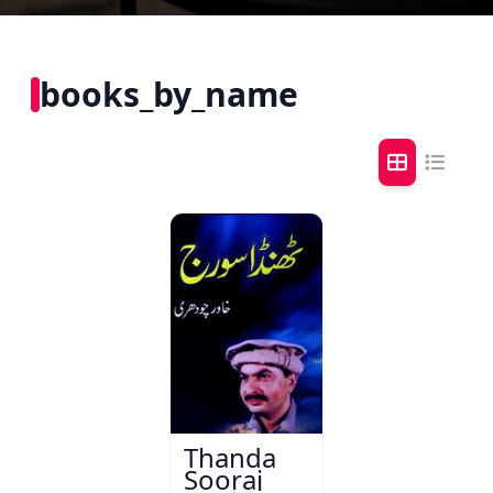
books_by_name
Thanda
Sooraj