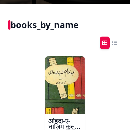
books_by_name
ओहदा-ए-
नाज़िम क़ुतुब