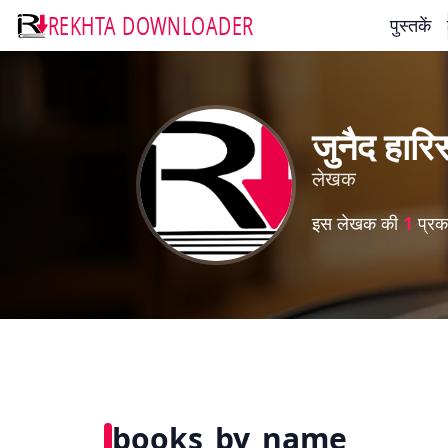
REKHTA DOWNLOADER
पुस्तकें
जुनैद हारि
लेखक
इस लेखक की
1
प्रका
books_by_name