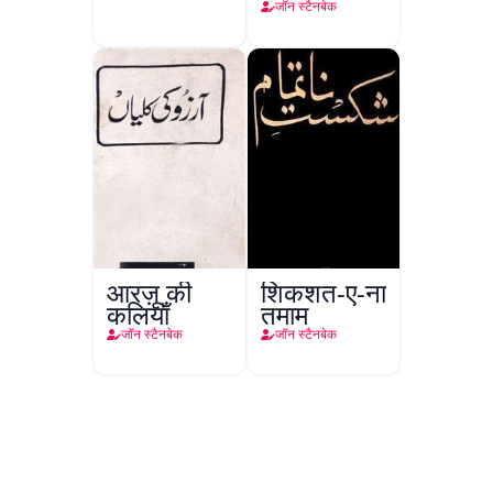
जॉन स्टैनबेक
आरज़ू की
शिकशत-ए-ना
कलियाँ
तमाम
जॉन स्टैनबेक
जॉन स्टैनबेक