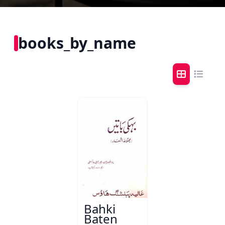
books_by_name
Bahki
Baten