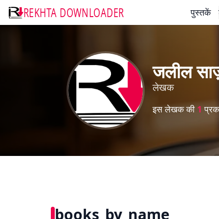
REKHTA DOWNLOADER
पुस्तकें
जलील सा
लेखक
इस लेखक की
1
प्रका
books_by_name