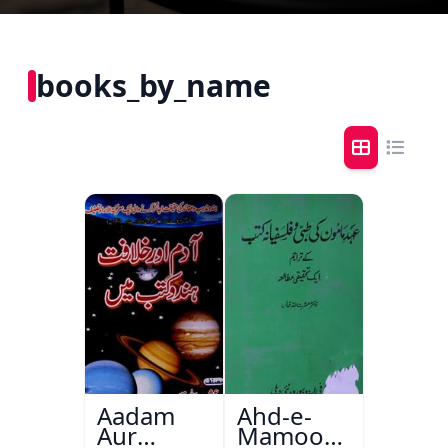
books_by_name
Aadam
Ahd-e-
Aur
Mamoon