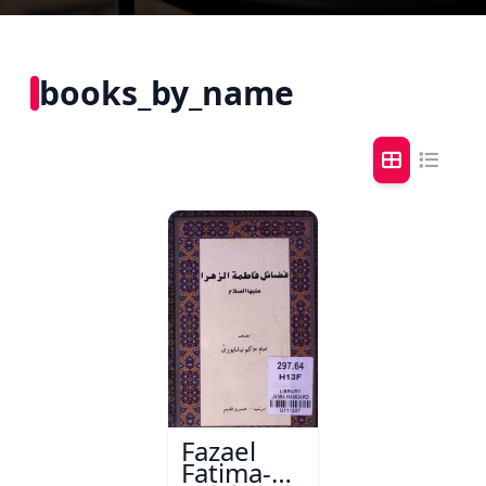
books_by_name
Fazael
Fatima-