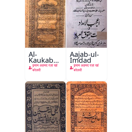
Al-
Aajab-ul-
Kaukaba-
Imdad
tul-
इमाम अहमद रज़ा खां
इमाम अहमद रज़ा खां
Shahabiya
बरेलवी
बरेलवी
Ala
Kufriyat-
e-Abil
Wahabiya