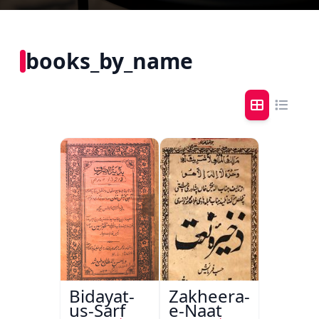
books_by_name
Bidayat-
Zakheera-
us-Sarf
e-Naat