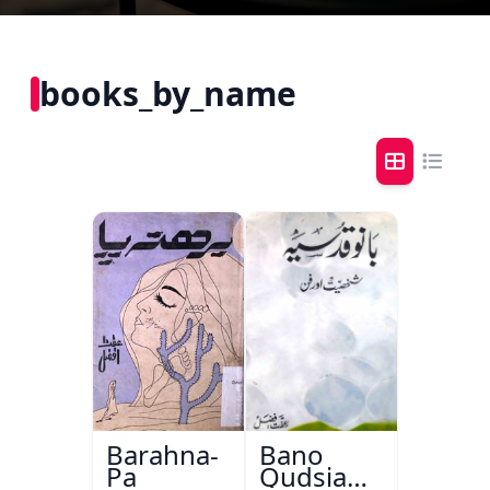
books_by_name
Barahna-
Bano
Pa
Qudsia