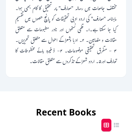
مختلف جامعات میں رسالہ "معارف" پر تحقیق کا کام بھی ہوا۔
ماہنامہ "معارف" کی اردو ادبی تحقیقات کو پانچ حصوں میں تقسیم
کیا جا سکتا ہے۔۱۔ قلمی نسخوں اور نادر مطبوعات سے متعلق
مقالات و مضامین۔ ۲۔ ادبا وشعرا کے احوال سے متعلق تحریریں۔
۳ - متفرق تحقیقی موضوعات۔ ۴- ذخیرہ ہائے مخطوطات کا
تعارف اور۵۔ اردو شعرا کے تذکروں سے متعلق مقالات۔
Recent Books