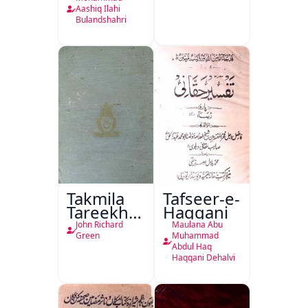
Ka
Aashiq Ilahi
Bulandshahri
Isharya
Takmila
Tafseer-e-
Tareekh
Haqqani
Ahl-e-
John Richard
Maulana Abu
Englistan
Green
Muhammad
Abdul Haq
Haqqani Dehalvi