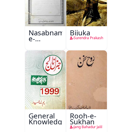
Nasabnama-
Bijuka
e-
Surendra Prakash
Sajjadgan
General
Rooh-e-
Knowledge
Sukhan
Jang Bahadur Jalil