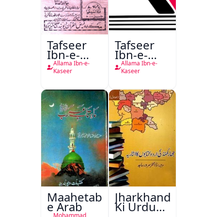
Tafseer
Tafseer
Ibn-e-
Ibn-e-
Kaseer
Kaseer
Allama Ibn-e-
Allama Ibn-e-
Urdu
Kaseer
Kaseer
Maahetab-
Jharkhand
e Arab
Ki Urdu
Kitabon
Mohammad