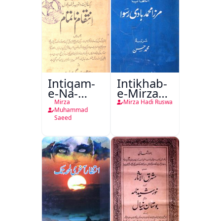
Intiqam-
Intikhab-
e-Na-
e-Mirza
Tamam
Hadi
Mirza
Mirza Hadi Ruswa
Ruswa
Muhammad
Saeed