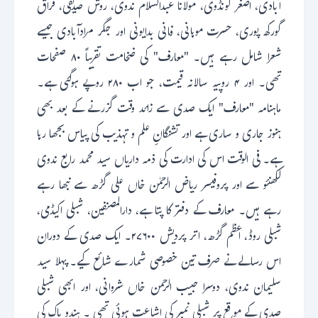
آبادی، اصغر گونڈوی، مولانا عبدالسلام ندوی، روش صدیقی، فراق
گورکھ پوری، حسرت موہانی، فانی بدایونی اور جگر مرادآبادی جیسے
شعرا شامل رہے ہیں۔ "معارف" کی ضخامت تقریباً ۸۰ صفحات
تھی۔ اور ۴ روپیہ سالانہ قیمت، جو اب ۲۸۰ روپے ہوگئی ہے۔
ماہنامہ "معارف" ایک صدی سے زائد وقت گزرنے کے بعد بھی
ہنوز جاری و ساری ہے اور تشنگانِ علم و تہذیب کی پیاس بجھا رہا
ہے۔ فی الوقت اس کی ادارت کی ذمہ داریاں سید محمد رابع ندوی
لکھنئو سے اور پروفیسر ریاض الرحمٰن خاں علی گڑھ سے نبھا رہے
رہے ہیں۔ معارف کے دفتر کا پتا ہے، دارالمصنفین، شبلی اکیڈمی،
شبلی روڈ، اعظم گڑھ، اتر پردیش ۲۷۶۰۰۔ ایک صدی کے دوران
اس رسالے نے صرف تین خصوصی شمارے شائع کیے۔ پہلا سید
سلیمان ندوی، دوسرا حبیب الرحمن خاں شروانی، اور ابھی شبلی
صدی کے موقع پر شبلی نمبر کی اشاعت ہوئی تھی ۔ ہندو پاک کی