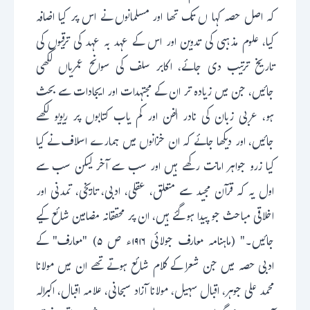
کہ اصل حصہ کہا ں تک تھا اور مسلمانوں نے اس پر کیا اضافہ
کیا، علوم مذہبی کی تدوین اور اس کے عہد بہ عہد کی ترقیوں کی
تاریخ ترتیب دی جائے، اکابر سلف کی سوانح عمریاں لکھی
جائیں، جن میں زیادہ تر ان کے مجتہدات اور ایجادات سے بحث
ہو، عربی زبان کی نادر الفن اور کم یاب کتابوں پر ریویو لکھے
جائیں، اور دیکھا جائے کہ ان خزانوں میں ہمارے اسلاف نے کیا
کیا زرو جواہر امانت رکھے ہیں اور سب سے آخر لیکن سب سے
اول یہ کہ قرآن مجید سے متعلق، عقلی، ادبی، تاریخی، تمدنی اور
اخلاقی مباحث جو پیدا ہوگئے ہیں، ان پر محققانہ مضامین شائع کیے
جائیں۔" (ماہنامہ معارف جولائی ۱۹۱۶ء ص ۵) "معارف" کے
ادبی حصہ میں جن شعرا کے کلام شائع ہوتے تھے ان میں مولانا
محمد علی جوہر، اقبال سہیل، مولانا آزاد سبحانی، علامہ اقبال، اکبرالہ