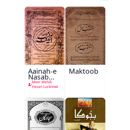
Aainah-e
Maktoob
Nasab
Nama
Meer Mehdi
Hasan Lucknowi