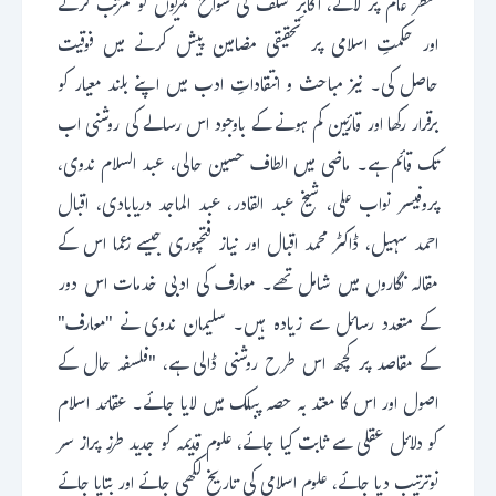
منظر عام پر لانے، اکابرِ سلف کی سوانح عمریوں کو مرتب کرنے
اور حکمتِ اسلامی پر تحقیقی مضامین پیش کرنے میں فوقیت
حاصل کی۔ نیز مباحث و انتقاداتِ ادب میں اپنے بلند معیار کو
برقرار رکھا اور قارئین کم ہونے کے باوجود اس رسالے کی روشنی اب
تک قائم ہے۔ ماضی میں الطاف حسین حالی، عبد السلام ندوی،
پروفیسر نواب علی، شیخ عبد القادر، عبد الماجد دریابادی، اقبال
احمد سہیل، ڈاکٹر محمد اقبال اور نیاز فتحپوری جیسے زعما اس کے
مقالہ نگاروں میں شامل تھے۔ معارف کی ادبی خدمات اس دور
کے متعدد رسائل سے زیادہ ہیں۔ سلیمان ندوی نے "معارف"
کے مقاصد پر کچھ اس طرح روشنی ڈالی ہے، "فلسفہ حال کے
اصول اور اس کا معتد بہ حصہ پبلک میں لایا جائے۔ عقائد اسلام
کو دلائل عقلی سے ثابت کیا جائے، علوم قدیمہ کو جدید طرز پراز سر
نوترتیب دیا جائے، علوم اسلامی کی تاریخ لکھی جائے اور بتایا جائے