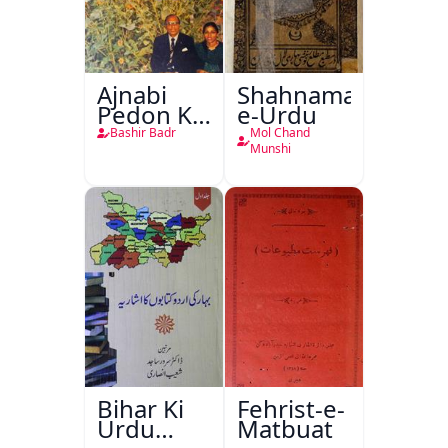
Ajnabi
Shahnama-
Pedon Ke
e-Urdu
Saye
Bashir Badr
Mol Chand
Munshi
Bihar Ki
Fehrist-e-
Urdu
Matbuat