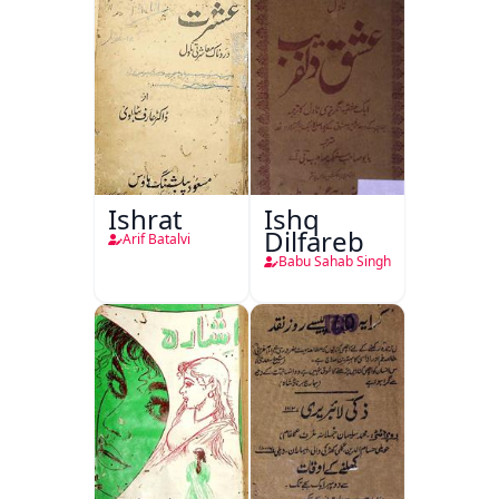
Ishrat
Ishq
Dilfareb
Arif Batalvi
Babu Sahab Singh