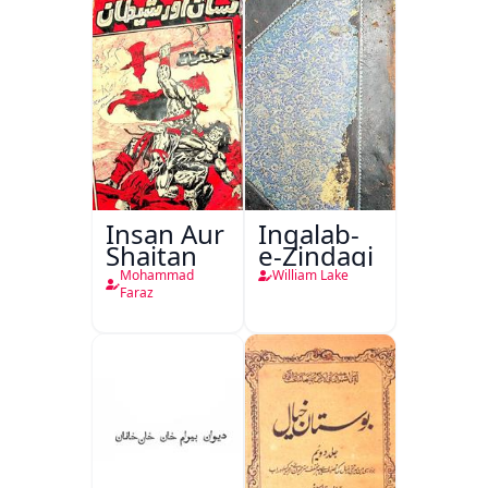
Insan Aur
Inqalab-
Shaitan
e-Zindagi
Mohammad
William Lake
Faraz