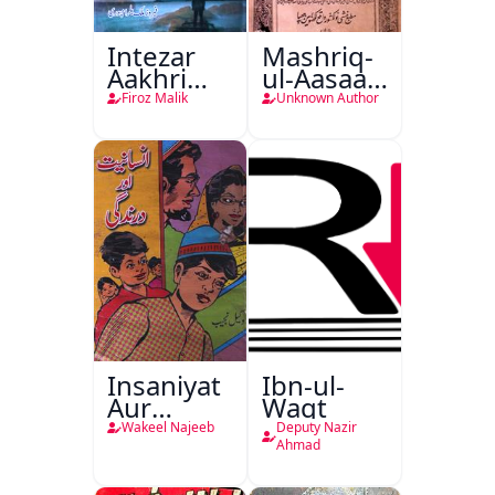
Intezar
Mashriq-
Aakhri
ul-Aasaar
Lamha
Tarjuma
Firoz Malik
Unknown Author
Tak
Khursheed
Naama
Bostan-e-
Khayaal
Insaniyat
Ibn-ul-
Aur
Waqt
Darindagi
Wakeel Najeeb
Deputy Nazir
Ahmad