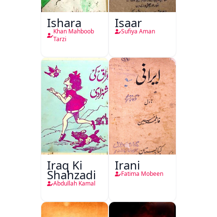
Ishara
Isaar
Khan Mahboob
Sufiya Aman
Tarzi
Iraq Ki
Irani
Shahzadi
Fatima Mobeen
Abdullah Kamal