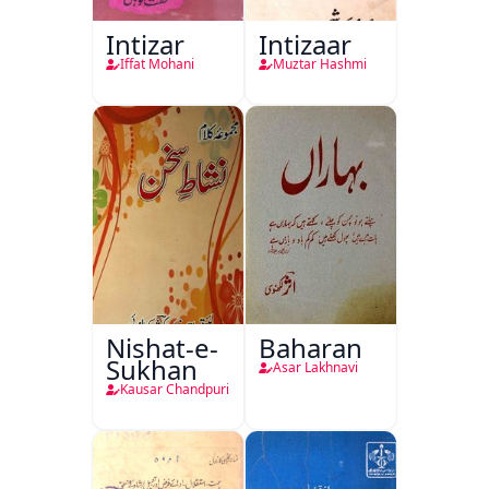
Intizar
Intizaar
Iffat Mohani
Muztar Hashmi
Nishat-e-
Baharan
Sukhan
Asar Lakhnavi
Kausar Chandpuri