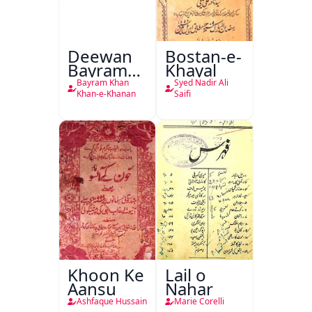
Deewan
Bostan-e-
Bayram
Khayal
Khan
Bayram Khan
Syed Nadir Ali
Khan-e-
Khan-e-Khanan
Saifi
Khanan
Khoon Ke
Lail o
Aansu
Nahar
Ashfaque Hussain
Marie Corelli