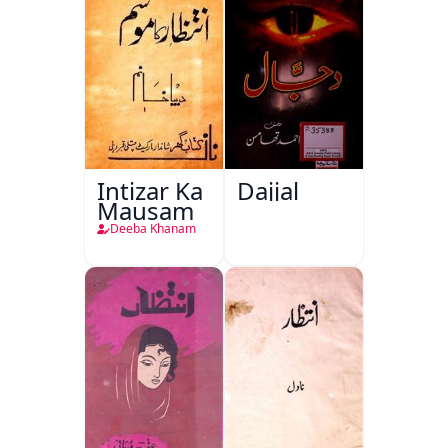
Intizar Ka
Dajjal
Mausam
Deeba Khanam