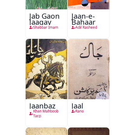
Jab Gaon
Jaan-e-
Jaagay
Bahaar
Shabbar Imam
Adil Rasheed
Jaanbaz
Jaal
Khan Mahboob
Rano
Tarzi