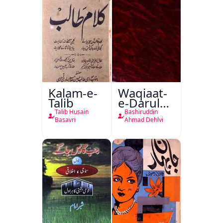
Kalam-e-
Waqiaat-
Talib
e-Darul
Hukumat
Talib Husain
Bashiruddin
Delhi
Basavri
Ahmad Dehlvi