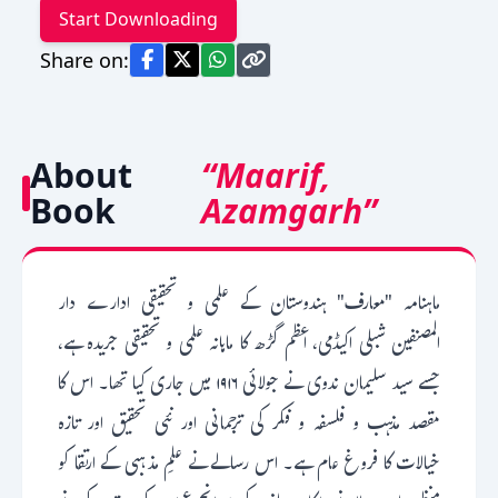
Start Downloading
Share on:
About
“Maarif,
Book
Azamgarh”
ماہنامہ "معارف" ہندوستان کے علمی و تحقیقی ادارے دار
المصنفین شبلی اکیڈمی، اعظم گڑھ کا ماہانہ علمی و تحقیقی جریدہ ہے،
جسے سید سلیمان ندوی نے جولائی ۱۹۱۶ میں جاری کیا تھا۔ اس کا
مقصد مذہب و فلسفہ و فکر کی ترجمانی اور نئی تحقیق اور تازہ
خیالات کا فروغ عام ہے۔ اس رسالے نے علمِ مذہبی کے ارتقا کو