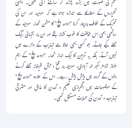
نظم کی صورت میں بڑھ چڑھ کر سامنے آتی تھیں۔ ایسی
تحریروں کے مطالعے سے اندازہ ہوتا ہے کہ سرسید اور ان کی
تحریک کے خلاف پرچار کرنا "اودھ پنچ" کا مشن تھا۔ سرسیّد کے
ساتھی بھی اس مخالفت کا خوب نشانہ بنتے اور ان پر انتہائی رکیک
حملے کیے جاتے، جو کسی بھی لحاظ سے تہذیب کے دائرے میں
نہیں آتے، بلکہ یہ توہین کا ایک انداز تھا۔ "اودھ پنچ" کے اہم
طناز شاعر اکبر الہٰ آبادی، سرسیّد پر تلخ و ترش ظریفانہ حملے کرنے
والوں کے گروہ میں پیش پیش رہے۔ اس کے علاوہ "اودھ پنچ"
کے موضوعات میں انگریزی تعلیم و تمدن کا مذاق اور مشرقی
تہذیب و تمدن کی حمایت مستقل تھی۔