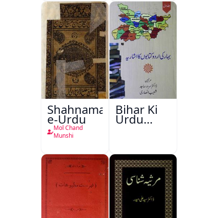
Shahnama-
Bihar Ki
e-Urdu
Urdu
Kitabon
Mol Chand
Ka
Munshi
Ishariya