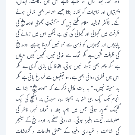
دور تھا، بعد ازاں اور گاہے گاہے اس میں رکاکت، ابتذال،
پھبتیاں اور ذاتیات کو نشانہ بنانا جیسے عناصر بھی شامل ہوتے
گئے۔ ڈاکٹر خورشید اسلام لکھتے ہیں کہ "بحیثیتِ مجموعی اودھ پنچ کی
ظرافت میں گہرائی اور گیرائی کی کمی ہے لیکن اس میں زمانے کی
پابندیوں اور مجبوریوں کو ذہن سے محو نہیں کردینا چاہیے، اودھ پنچ
کی ظرافت ثقیل ہے مگر نمک سے خالی نہیں، کہیں کہیں عریاں
ہے مگر پھر بھی ناگوار نہیں ہوتی، الفاظ کی بازی گری ہے مگر
اس میں فطری روانی بھی ہے، وہ قہقہوں سے فروغ پاتی ہے مگر
بد سلیقہ نہیں۔" یہ بات قابلِ ذکر ہے کہ "اودھ پنچ" ابتدا سے
انجام تک ایک ہی طرز پر چھپتا رہا، سرورق پر اسکیچ کی ایک
گنجلک تصویر ہوتی جس میں نام، جلد و شمارہ نمبر، ناشر کی
معلومات، قیمت وغیرہ ہوتی۔ اندرونی صفحے پر اودھ پنچ کے مینیجر
کی اشاعت و خریداری وغیرہ کے متعلق اطلاعات و گزارشات