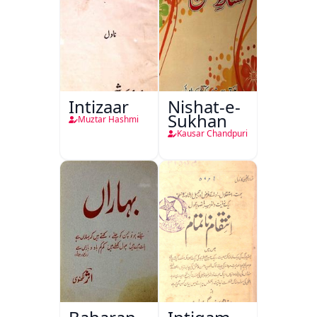
Intizaar
Nishat-e-
Sukhan
Muztar Hashmi
Kausar Chandpuri