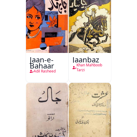
Jaan-e-
Jaanbaz
Bahaar
Khan Mahboob
Tarzi
Adil Rasheed