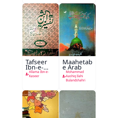
Tafseer
Maahetab-
Ibn-e-
e Arab
Kaseer
Allama Ibn-e-
Mohammad
Urdu
Kaseer
Aashiq Ilahi
Bulandshahri