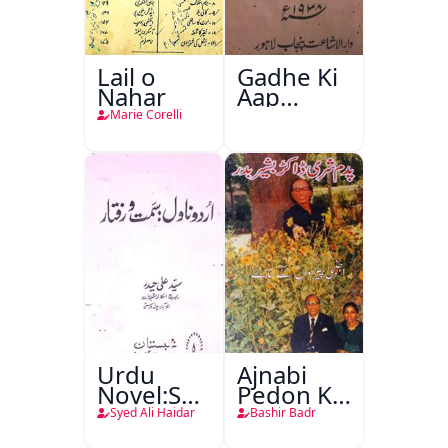
Lail o
Gadhe Ki
Nahar
Aap
Beetee
Marie Corelli
Urdu
Ajnabi
Novel:Samt-
Pedon Ke
o-Raftar
Saye
Syed Ali Haidar
Bashir Badr