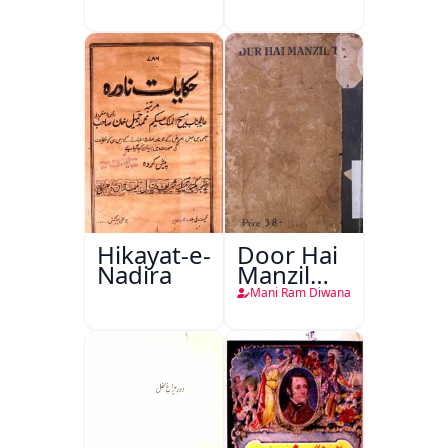
Hikayat-e-
Door Hai
Nadira
Manzil
Teri
Mani Ram Diwana