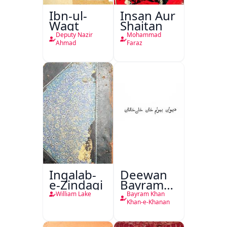
Ibn-ul-
Insan Aur
Waqt
Shaitan
Deputy Nazir
Mohammad
Ahmad
Faraz
Inqalab-
Deewan
e-Zindagi
Bayram
Khan
William Lake
Bayram Khan
Khan-e-
Khan-e-Khanan
Khanan