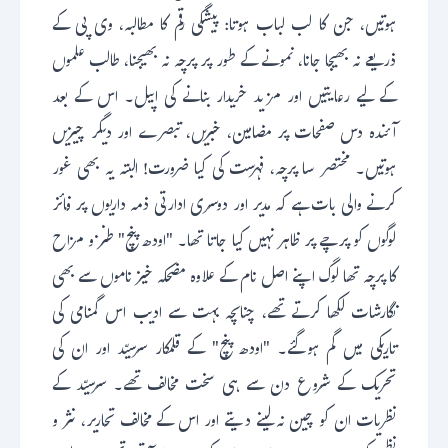
ہوتیں، جن کا لب لباب ہوتا: پیشگی رقم کا مطالبہ، وی پی کے
ذریعے نہ بھیجا جانا، نمونے کے طور پر پرچہ نہ بھیجنا، طالب علموں
کے لیے رعایتیں اور مزید خریدار بنانے کی اپیل۔ اس کے بعد
آئندہ دس صفحات پر مضامین، خبریں، تبصرے اور دیگر چیزیں
ہوتیں۔ مختصر سا پرچہ، فہرست کی کیا ضرورت! البتہ یہ بھی غور
کرنے والی بات ہے کہ مدیر اور دوسری ادارتی ذمہ داریوں پر فائز
لوگوں کو پرچے پر ظاہر نہیں کیا جاتا تھا۔ "اودھ پنچ" طنز و مزاح
کا پرچہ تھا لوگ اپنے اصل نام کے علاوہ مضحکہ خیز ناموں سے بھی
نگارشات لکھا کرتے تھے، چناںچہ بہت سے ادیب اس گمنامی کی
تاریکی میں گم ہوگئے۔ "اودھ پنچ" کے قلمکار سرسیّد اور ان کی
تحریک کے شروع دن سے ہی سخت مخالف تھے۔ سرسیّد کے
نظریات ان کو چین نہ لینے دیتے اور اس کے مخالف تحاریر، نثر و