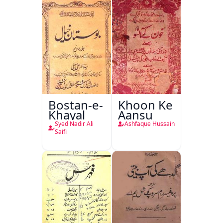
Bostan-e-
Khoon Ke
Khayal
Aansu
Syed Nadir Ali
Ashfaque Hussain
Saifi