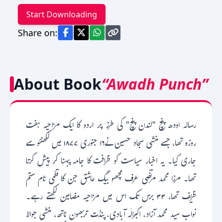
Start Downloading
Share on:
About Book
“Awadh Punch”
رسالہ اودھ پنچ "لندن پنچ" کی طرز پر اردو کا ایک مزاحیہ ہفت
روزہ تھا، جسے منشی سجاد حسین نے۱۶ جنوری ۱۸۷۷ میں لکھنئو سے
جاری کیا۔ یہ اخبار سیاست کو ظرافت کا جامہ پہنا کر پیش کرتا
تھا۔ مرزا محمد مرتضٰی عرف مچھو بیگ عاشق جن کا قلمی نام ستم
ظریف تھا، ۳۳ برس تک اس میں مزاحیہ مضامین لکھتے رہے۔
نواب سید محمد آزاد، اکبرالٰہ آبادی، پنڈت تربھون ناتھ، منشی جوالا