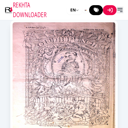
REKHTA
EN
DOWNLOADER