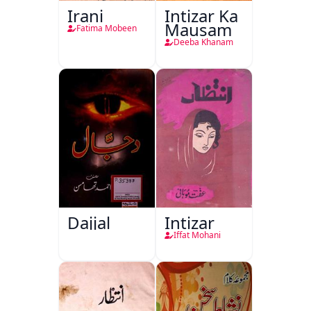
Irani
Intizar Ka
Mausam
Fatima Mobeen
Deeba Khanam
Dajjal
Intizar
Iffat Mohani