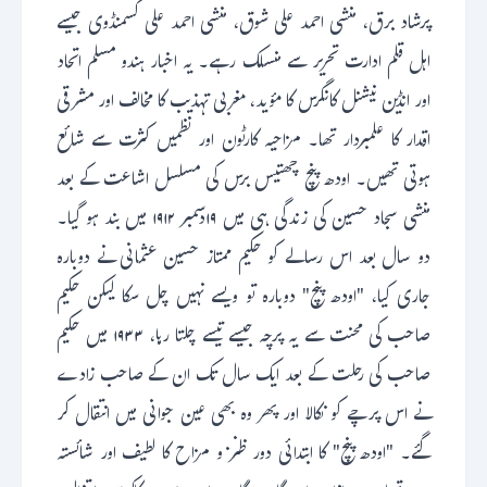
پرشاد برق، منشی احمد علی شوق، منشی احمد علی کسمنڈوی جیسے
اہل قلم ادارت تحریر سے منسلک رہے۔ یہ اخبار ہندو مسلم اتحاد
اور انڈین نیشنل کانگرس کا مؤید، مغربی تہذیب کا مخالف اور مشرقی
اقدار کا علمبردار تھا۔ مزاحیہ کارٹون اور نظمیں کثرت سے شائع
ہوتی تھیں۔ اودھ پنچ چھتیس برس کی مسلسل اشاعت کے بعد
منشی سجاد حسین کی زندگی ہی میں ۱۹دسمبر ۱۹۱۲ میں بند ہو گیا۔
دو سال بعد اس رسالے کو حکیم ممتاز حسین عثمانی نے دوبارہ
جاری کیا، "اودھ پنچ" دوبارہ تو ویسے نہیں چل سکا لیکن حکیم
صاحب کی محنت سے یہ پرچہ جیسے تیسے چلتا رہا، ۱۹۳۳ میں حکیم
صاحب کی رحلت کے بعد ایک سال تک ان کے صاحب زادے
نے اس پرچے کو نکالا اور پھر وہ بھی عین جوانی میں انتقال کر
گئے۔ "اودھ پنچ" کا ابتدائی دور ظنز و مزاح کا لطیف اور شائستہ