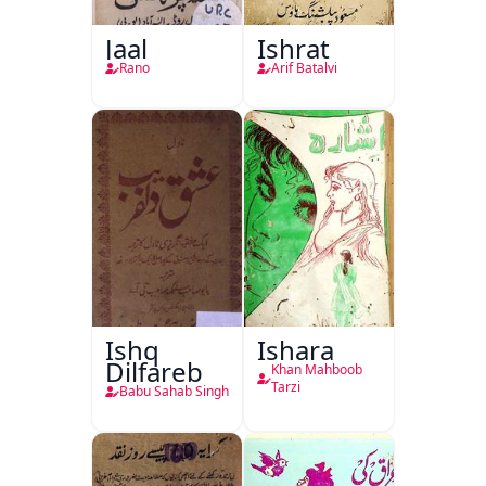
Jaal
Ishrat
Rano
Arif Batalvi
Ishq
Ishara
Dilfareb
Khan Mahboob
Tarzi
Babu Sahab Singh