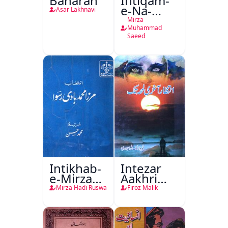
Baharan
Intiqam-
e-Na-
Asar Lakhnavi
Tamam
Mirza
Muhammad
Saeed
Intikhab-
Intezar
e-Mirza
Aakhri
Hadi
Lamha
Mirza Hadi Ruswa
Firoz Malik
Ruswa
Tak