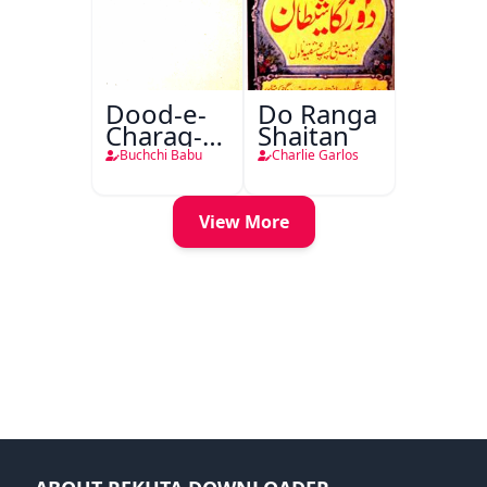
Dood-e-
Do Ranga
Charag-e-
Shaitan
Mahfil
Buchchi Babu
Charlie Garlos
View More