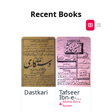
Recent Books
Dastkari
Tafseer
Ibn-e-
Kaseer
Allama Ibn-e-
Kaseer